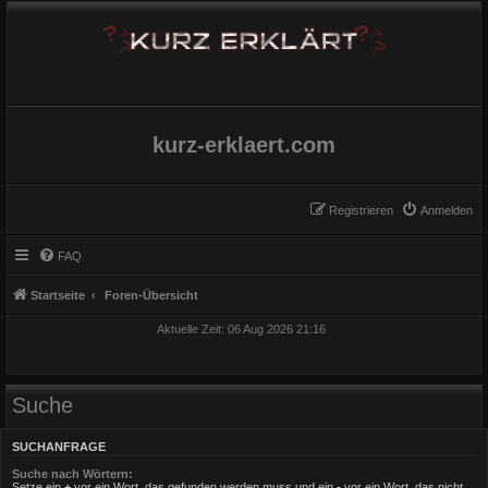
kurz-erklaert.com
Registrieren
Anmelden
FAQ
Startseite
Foren-Übersicht
Aktuelle Zeit: 06 Aug 2026 21:16
Suche
SUCHANFRAGE
Suche nach Wörtern:
Setze ein
+
vor ein Wort, das gefunden werden muss und ein
-
vor ein Wort, das nicht