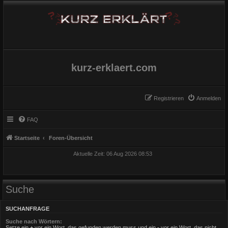
kurz-erklaert.com
Registrieren
Anmelden
FAQ
Startseite
Foren-Übersicht
Aktuelle Zeit: 06 Aug 2026 08:53
Suche
SUCHANFRAGE
Suche nach Wörtern:
Setze ein
+
vor ein Wort, das gefunden werden muss und ein
-
vor ein Wort, das nicht