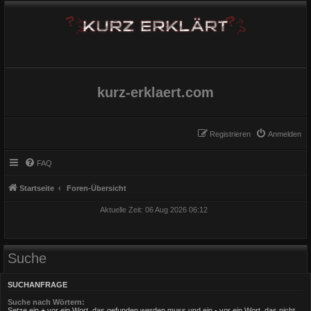
kurz-erklaert.com
Registrieren
Anmelden
FAQ
Startseite
Foren-Übersicht
Aktuelle Zeit: 06 Aug 2026 06:12
Suche
SUCHANFRAGE
Suche nach Wörtern:
Setze ein
+
vor ein Wort, das gefunden werden muss und ein
-
vor ein Wort, das nicht