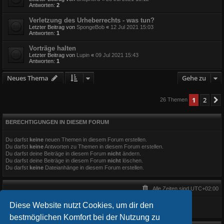
Antworten:
2
Verletzung des Urheberrechts - was tun?
Letzter Beitrag von
SpongeBob
«
12 Jul 2021 15:03
Antworten:
1
Vorträge halten
Letzter Beitrag von
Lupin
«
09 Jul 2021 15:43
Antworten:
1
Neues Thema
Gehe zu
1
2
26 Themen
BERECHTIGUNGEN IN DIESEM FORUM
Du darfst
keine
neuen Themen in diesem Forum erstellen.
Du darfst
keine
Antworten zu Themen in diesem Forum erstellen.
Du darfst deine Beiträge in diesem Forum
nicht
ändern.
Du darfst deine Beiträge in diesem Forum
nicht
löschen.
Du darfst
keine
Dateianhänge in diesem Forum erstellen.
Alle Zeiten sind
UTC+02:00
Diese Website nutzt Cookies, um dir den
bestmöglichen Komfort bei der Nutzung zu