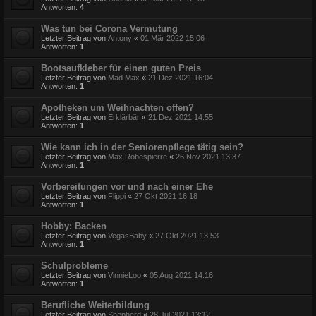
Antworten:
4
Was tun bei Corona Vermutung
Letzter Beitrag von
Antony
«
01 Mär 2022 15:06
Antworten:
1
Bootsaufkleber für einen guten Preis
Letzter Beitrag von
Mad Max
«
21 Dez 2021 16:04
Antworten:
1
Apotheken um Weihnachten offen?
Letzter Beitrag von
Erklärbär
«
21 Dez 2021 14:55
Antworten:
1
Wie kann ich in der Seniorenpflege tätig sein?
Letzter Beitrag von
Max Robespierre
«
26 Nov 2021 13:37
Antworten:
1
Vorbereitungen vor und nach einer Ehe
Letzter Beitrag von
Flippi
«
27 Okt 2021 16:18
Antworten:
1
Hobby: Backen
Letzter Beitrag von
VegasBaby
«
27 Okt 2021 13:53
Antworten:
1
Schulprobleme
Letzter Beitrag von
VinnieLoo
«
05 Aug 2021 14:16
Antworten:
1
Berufliche Weiterbildung
Letzter Beitrag von
Shepherd
«
28 Jul 2021 13:12