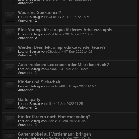
Antworten:
1
Was sind Sanktionen?
Letzter Beitrag von
Caruso
«
31 Okt 2022 16:30
Antworten:
1
Eine Vorlage für ein qualifiziertes Arbeitszeugnis
Letzter Beitrag von
Mad Max
«
30 Sep 2022 13:52
Antworten:
2
Werden Desinfektionsprodukte wieder teurer?
Letzter Beitrag von
Cheddar
«
07 Sep 2022 14:26
Antworten:
1
Auto trocknen: Ledertuch oder Mikrofasertuch?
Letzter Beitrag von
Joschi
«
31 Mai 2022 15:24
Antworten:
1
Kinder und Sicherheit
Letzter Beitrag von
sunshine68
«
13 Apr 2022 14:57
Antworten:
1
Gartenparty
Letzter Beitrag von
Lilo
«
11 Apr 2022 11:25
Antworten:
1
Kinder fördern nach Homeschooling?
Letzter Beitrag von
Vice
«
08 Mär 2022 16:05
Antworten:
1
Gartenmöbel auf Vordermann bringen
Letzter Beitrag von
Charlie
«
02 Mär 2022 12:15