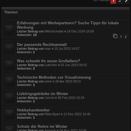
1
2
Themen
Erfahrungen mit Werbepartnern? Suche Tipps für lokale
Werbung
Letzter Beitrag von
MilchSchnitte
«
18 Dez 2024 16:58
Antworten:
13
1
2
Der passende Rechtsanwalt
Letzter Beitrag von
max
«
10 Jul 2023 14:07
Antworten:
1
Was schenkt ihr euren Großeltern?
Letzter Beitrag von
Lottchen
«
02 Jun 2023 09:52
Antworten:
2
Technische Methoden zur Visualisierung
Letzter Beitrag von
anne
«
26 Apr 2023 09:31
Antworten:
1
Lieblingsgetränke im Winter
Letzter Beitrag von
Joschi
«
06 Feb 2023 16:34
Antworten:
1
Hobbyhandwerker
Letzter Beitrag von
RitterSport
«
12 Dez 2022 16:46
Antworten:
1
Schutz der Rohre im Winter
Letzter Beitrag von
Amorph
«
04 Nov 2022 10:08