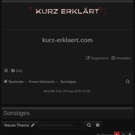
kurz-erklaert.com
Registrieren
Anmelden
FAQ
S
Startseite
Foren-Übersicht
Sonstiges
u
Aktuelle Zeit: 06 Aug 2026 15:06
c
h
e
Sonstiges
Suche
Erweiterte Suche
Neues Thema
26 Themen