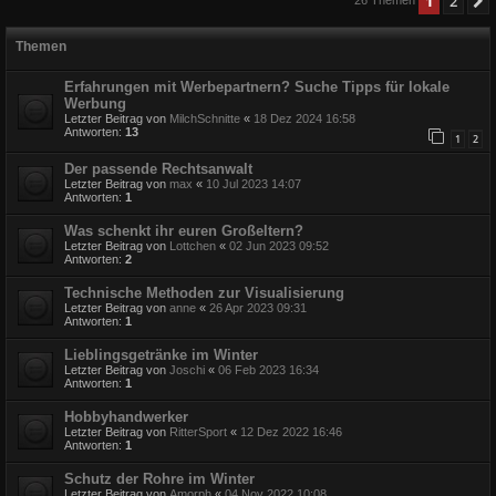
1
2
Themen
Erfahrungen mit Werbepartnern? Suche Tipps für lokale
Werbung
Letzter Beitrag von
MilchSchnitte
«
18 Dez 2024 16:58
Antworten:
13
1
2
Der passende Rechtsanwalt
Letzter Beitrag von
max
«
10 Jul 2023 14:07
Antworten:
1
Was schenkt ihr euren Großeltern?
Letzter Beitrag von
Lottchen
«
02 Jun 2023 09:52
Antworten:
2
Technische Methoden zur Visualisierung
Letzter Beitrag von
anne
«
26 Apr 2023 09:31
Antworten:
1
Lieblingsgetränke im Winter
Letzter Beitrag von
Joschi
«
06 Feb 2023 16:34
Antworten:
1
Hobbyhandwerker
Letzter Beitrag von
RitterSport
«
12 Dez 2022 16:46
Antworten:
1
Schutz der Rohre im Winter
Letzter Beitrag von
Amorph
«
04 Nov 2022 10:08