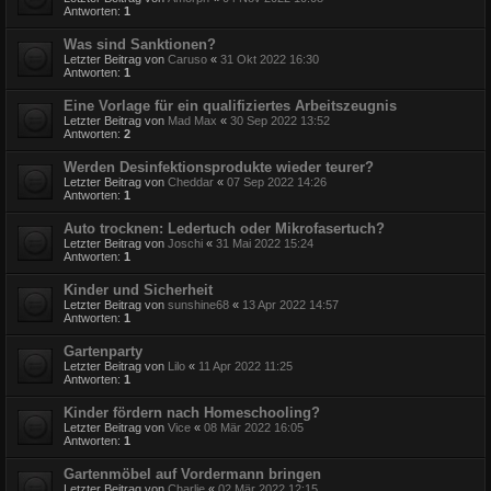
Antworten:
1
Was sind Sanktionen?
Letzter Beitrag von
Caruso
«
31 Okt 2022 16:30
Antworten:
1
Eine Vorlage für ein qualifiziertes Arbeitszeugnis
Letzter Beitrag von
Mad Max
«
30 Sep 2022 13:52
Antworten:
2
Werden Desinfektionsprodukte wieder teurer?
Letzter Beitrag von
Cheddar
«
07 Sep 2022 14:26
Antworten:
1
Auto trocknen: Ledertuch oder Mikrofasertuch?
Letzter Beitrag von
Joschi
«
31 Mai 2022 15:24
Antworten:
1
Kinder und Sicherheit
Letzter Beitrag von
sunshine68
«
13 Apr 2022 14:57
Antworten:
1
Gartenparty
Letzter Beitrag von
Lilo
«
11 Apr 2022 11:25
Antworten:
1
Kinder fördern nach Homeschooling?
Letzter Beitrag von
Vice
«
08 Mär 2022 16:05
Antworten:
1
Gartenmöbel auf Vordermann bringen
Letzter Beitrag von
Charlie
«
02 Mär 2022 12:15