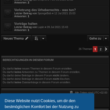
Antworten:
2
Verletzung des Urheberrechts - was tun?
Letzter Beitrag von
SpongeBob
«
12 Jul 2021 15:03
Antworten:
1
Vorträge halten
Letzter Beitrag von
Lupin
«
09 Jul 2021 15:43
Antworten:
1
Neues Thema
Gehe zu
1
2
26 Themen
BERECHTIGUNGEN IN DIESEM FORUM
Du darfst
keine
neuen Themen in diesem Forum erstellen.
Du darfst
keine
Antworten zu Themen in diesem Forum erstellen.
Du darfst deine Beiträge in diesem Forum
nicht
ändern.
Du darfst deine Beiträge in diesem Forum
nicht
löschen.
Du darfst
keine
Dateianhänge in diesem Forum erstellen.
Alle Zeiten sind
UTC+02:00
Diese Website nutzt Cookies, um dir den
bestmöglichen Komfort bei der Nutzung zu