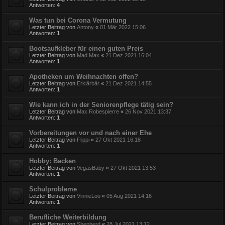
Antworten:
4
Was tun bei Corona Vermutung
Letzter Beitrag von
Antony
«
01 Mär 2022 15:06
Antworten:
1
Bootsaufkleber für einen guten Preis
Letzter Beitrag von
Mad Max
«
21 Dez 2021 16:04
Antworten:
1
Apotheken um Weihnachten offen?
Letzter Beitrag von
Erklärbär
«
21 Dez 2021 14:55
Antworten:
1
Wie kann ich in der Seniorenpflege tätig sein?
Letzter Beitrag von
Max Robespierre
«
26 Nov 2021 13:37
Antworten:
1
Vorbereitungen vor und nach einer Ehe
Letzter Beitrag von
Flippi
«
27 Okt 2021 16:18
Antworten:
1
Hobby: Backen
Letzter Beitrag von
VegasBaby
«
27 Okt 2021 13:53
Antworten:
1
Schulprobleme
Letzter Beitrag von
VinnieLoo
«
05 Aug 2021 14:16
Antworten:
1
Berufliche Weiterbildung
Letzter Beitrag von
Shepherd
«
28 Jul 2021 13:12