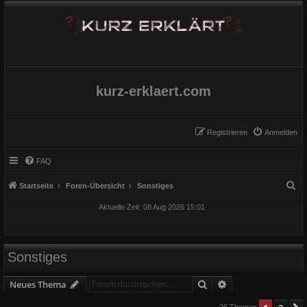
kurz-erklaert.com
Registrieren
Anmelden
FAQ
S
Startseite
Foren-Übersicht
Sonstiges
u
Aktuelle Zeit: 08 Aug 2026 15:01
c
h
e
Sonstiges
Suche
Erweiterte Suche
Neues Thema
26 Themen