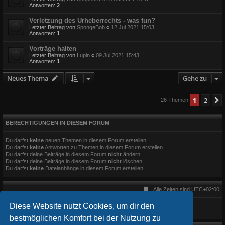
Antworten:
2
Verletzung des Urheberrechts - was tun?
Letzter Beitrag von
SpongeBob
«
12 Jul 2021 15:03
Antworten:
1
Vorträge halten
Letzter Beitrag von
Lupin
«
09 Jul 2021 15:43
Antworten:
1
Neues Thema
Gehe zu
1
2
26 Themen
BERECHTIGUNGEN IN DIESEM FORUM
Du darfst
keine
neuen Themen in diesem Forum erstellen.
Du darfst
keine
Antworten zu Themen in diesem Forum erstellen.
Du darfst deine Beiträge in diesem Forum
nicht
ändern.
Du darfst deine Beiträge in diesem Forum
nicht
löschen.
Du darfst
keine
Dateianhänge in diesem Forum erstellen.
Alle Zeiten sind
UTC+02:00
Diese Website nutzt Cookies, um dir den
bestmöglichen Komfort bei der Nutzung zu