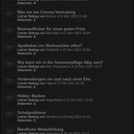
Antworten:
4
Was tun bei Corona Vermutung
Letzter Beitrag von
Antony
«
01 Mär 2022 15:06
Antworten:
1
Bootsaufkleber für einen guten Preis
Letzter Beitrag von
Mad Max
«
21 Dez 2021 16:04
Antworten:
1
Apotheken um Weihnachten offen?
Letzter Beitrag von
Erklärbär
«
21 Dez 2021 14:55
Antworten:
1
Wie kann ich in der Seniorenpflege tätig sein?
Letzter Beitrag von
Max Robespierre
«
26 Nov 2021 13:37
Antworten:
1
Vorbereitungen vor und nach einer Ehe
Letzter Beitrag von
Flippi
«
27 Okt 2021 16:18
Antworten:
1
Hobby: Backen
Letzter Beitrag von
VegasBaby
«
27 Okt 2021 13:53
Antworten:
1
Schulprobleme
Letzter Beitrag von
VinnieLoo
«
05 Aug 2021 14:16
Antworten:
1
Berufliche Weiterbildung
Letzter Beitrag von
Shepherd
«
28 Jul 2021 13:12