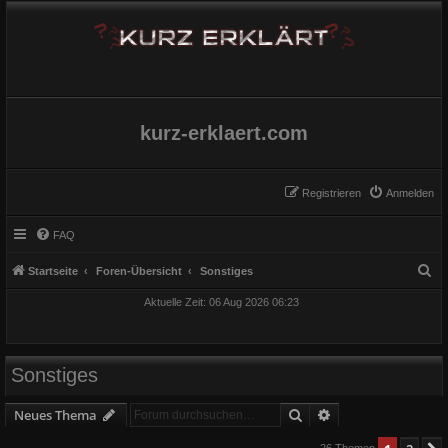
kurz-erklaert.com
Registrieren
Anmelden
FAQ
S
Startseite
Foren-Übersicht
Sonstiges
u
Aktuelle Zeit: 06 Aug 2026 06:23
c
h
e
Sonstiges
Suche
Erweiterte Suche
Neues Thema
26 Themen