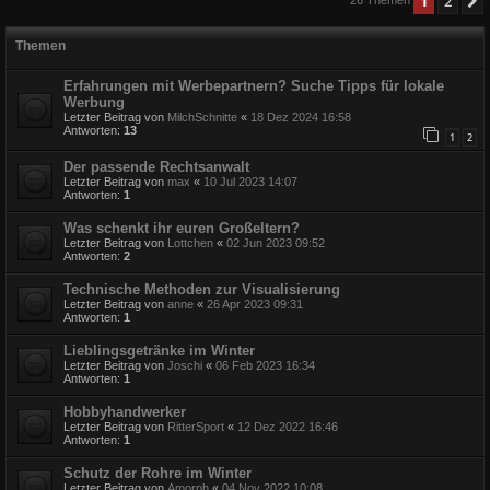
1
2
Themen
Erfahrungen mit Werbepartnern? Suche Tipps für lokale
Werbung
Letzter Beitrag von
MilchSchnitte
«
18 Dez 2024 16:58
Antworten:
13
1
2
Der passende Rechtsanwalt
Letzter Beitrag von
max
«
10 Jul 2023 14:07
Antworten:
1
Was schenkt ihr euren Großeltern?
Letzter Beitrag von
Lottchen
«
02 Jun 2023 09:52
Antworten:
2
Technische Methoden zur Visualisierung
Letzter Beitrag von
anne
«
26 Apr 2023 09:31
Antworten:
1
Lieblingsgetränke im Winter
Letzter Beitrag von
Joschi
«
06 Feb 2023 16:34
Antworten:
1
Hobbyhandwerker
Letzter Beitrag von
RitterSport
«
12 Dez 2022 16:46
Antworten:
1
Schutz der Rohre im Winter
Letzter Beitrag von
Amorph
«
04 Nov 2022 10:08