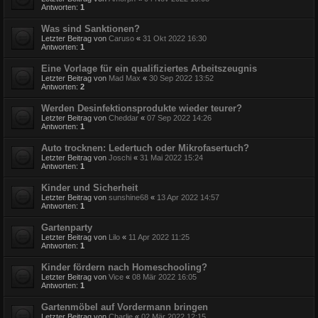
Antworten:
1
Was sind Sanktionen?
Letzter Beitrag von
Caruso
«
31 Okt 2022 16:30
Antworten:
1
Eine Vorlage für ein qualifiziertes Arbeitszeugnis
Letzter Beitrag von
Mad Max
«
30 Sep 2022 13:52
Antworten:
2
Werden Desinfektionsprodukte wieder teurer?
Letzter Beitrag von
Cheddar
«
07 Sep 2022 14:26
Antworten:
1
Auto trocknen: Ledertuch oder Mikrofasertuch?
Letzter Beitrag von
Joschi
«
31 Mai 2022 15:24
Antworten:
1
Kinder und Sicherheit
Letzter Beitrag von
sunshine68
«
13 Apr 2022 14:57
Antworten:
1
Gartenparty
Letzter Beitrag von
Lilo
«
11 Apr 2022 11:25
Antworten:
1
Kinder fördern nach Homeschooling?
Letzter Beitrag von
Vice
«
08 Mär 2022 16:05
Antworten:
1
Gartenmöbel auf Vordermann bringen
Letzter Beitrag von
Charlie
«
02 Mär 2022 12:15