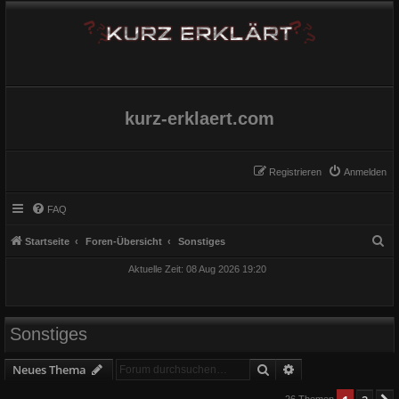
kurz-erklaert.com
Registrieren
Anmelden
FAQ
S
Startseite
Foren-Übersicht
Sonstiges
u
Aktuelle Zeit: 08 Aug 2026 19:20
c
h
e
Sonstiges
Suche
Erweiterte Suche
Neues Thema
26 Themen