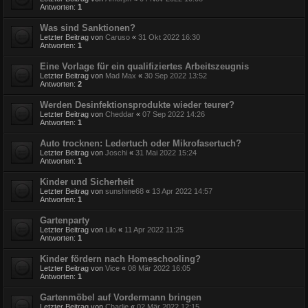
Antworten:
1
Was sind Sanktionen?
Letzter Beitrag von
Caruso
«
31 Okt 2022 16:30
Antworten:
1
Eine Vorlage für ein qualifiziertes Arbeitszeugnis
Letzter Beitrag von
Mad Max
«
30 Sep 2022 13:52
Antworten:
2
Werden Desinfektionsprodukte wieder teurer?
Letzter Beitrag von
Cheddar
«
07 Sep 2022 14:26
Antworten:
1
Auto trocknen: Ledertuch oder Mikrofasertuch?
Letzter Beitrag von
Joschi
«
31 Mai 2022 15:24
Antworten:
1
Kinder und Sicherheit
Letzter Beitrag von
sunshine68
«
13 Apr 2022 14:57
Antworten:
1
Gartenparty
Letzter Beitrag von
Lilo
«
11 Apr 2022 11:25
Antworten:
1
Kinder fördern nach Homeschooling?
Letzter Beitrag von
Vice
«
08 Mär 2022 16:05
Antworten:
1
Gartenmöbel auf Vordermann bringen
Letzter Beitrag von
Charlie
«
02 Mär 2022 12:15