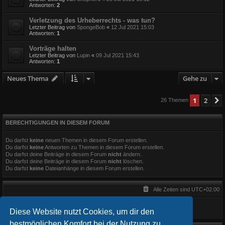
Antworten:
2
Verletzung des Urheberrechts - was tun?
Letzter Beitrag von
SpongeBob
«
12 Jul 2021 15:03
Antworten:
1
Vorträge halten
Letzter Beitrag von
Lupin
«
09 Jul 2021 15:43
Antworten:
1
Neues Thema
Gehe zu
1
2
26 Themen
BERECHTIGUNGEN IN DIESEM FORUM
Du darfst
keine
neuen Themen in diesem Forum erstellen.
Du darfst
keine
Antworten zu Themen in diesem Forum erstellen.
Du darfst deine Beiträge in diesem Forum
nicht
ändern.
Du darfst deine Beiträge in diesem Forum
nicht
löschen.
Du darfst
keine
Dateianhänge in diesem Forum erstellen.
Alle Zeiten sind
UTC+02:00
Diese Website nutzt Cookies, um dir den
bestmöglichen Komfort bei der Nutzung zu