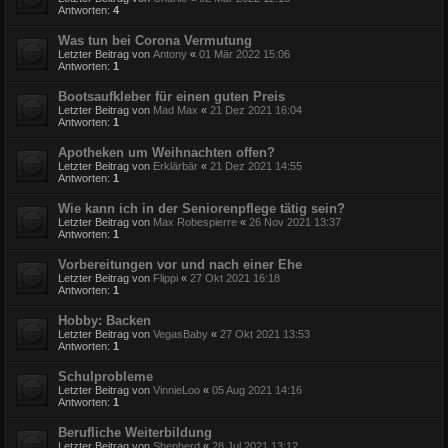
Antworten:
4
Was tun bei Corona Vermutung
Letzter Beitrag von
Antony
«
01 Mär 2022 15:06
Antworten:
1
Bootsaufkleber für einen guten Preis
Letzter Beitrag von
Mad Max
«
21 Dez 2021 16:04
Antworten:
1
Apotheken um Weihnachten offen?
Letzter Beitrag von
Erklärbär
«
21 Dez 2021 14:55
Antworten:
1
Wie kann ich in der Seniorenpflege tätig sein?
Letzter Beitrag von
Max Robespierre
«
26 Nov 2021 13:37
Antworten:
1
Vorbereitungen vor und nach einer Ehe
Letzter Beitrag von
Flippi
«
27 Okt 2021 16:18
Antworten:
1
Hobby: Backen
Letzter Beitrag von
VegasBaby
«
27 Okt 2021 13:53
Antworten:
1
Schulprobleme
Letzter Beitrag von
VinnieLoo
«
05 Aug 2021 14:16
Antworten:
1
Berufliche Weiterbildung
Letzter Beitrag von
Shepherd
«
28 Jul 2021 13:12