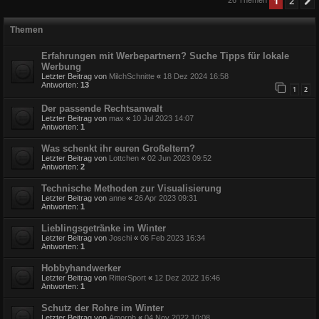
1
2
Themen
Erfahrungen mit Werbepartnern? Suche Tipps für lokale
Werbung
Letzter Beitrag von
MilchSchnitte
«
18 Dez 2024 16:58
Antworten:
13
1
2
Der passende Rechtsanwalt
Letzter Beitrag von
max
«
10 Jul 2023 14:07
Antworten:
1
Was schenkt ihr euren Großeltern?
Letzter Beitrag von
Lottchen
«
02 Jun 2023 09:52
Antworten:
2
Technische Methoden zur Visualisierung
Letzter Beitrag von
anne
«
26 Apr 2023 09:31
Antworten:
1
Lieblingsgetränke im Winter
Letzter Beitrag von
Joschi
«
06 Feb 2023 16:34
Antworten:
1
Hobbyhandwerker
Letzter Beitrag von
RitterSport
«
12 Dez 2022 16:46
Antworten:
1
Schutz der Rohre im Winter
Letzter Beitrag von
Amorph
«
04 Nov 2022 10:08