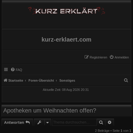
kurz-erklaert.com
Registrieren
Anmelden
FAQ
S
Startseite
Foren-Übersicht
Sonstiges
u
Aktuelle Zeit: 08 Aug 2026 20:31
c
h
e
Apotheken um Weihnachten offen?
Suche
Erweiterte
Antworten
2 Beiträge • Seite
1
von
1