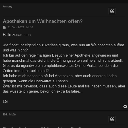
Antony
Apotheken um Weihnachten offen?
B
21 Dez 2021 14:48
e
i
Hallo zusammen,
t
r
a
wie findet ihr eigentlich zuverlässig raus, was nun an Weihnachten aufhat
g
und was nicht?
Ich bin auf den regelmäßigen Besuch einer Apotheke angewiesen und
habe manchmal das Gefühl, die Öffnungszeiten online sind nicht aktuell.
Gibt es da irgendwie ein empfehlenswertes Online Portal, bei dem die
Zeiten immer aktuelle sind?
Ich habe mich schon so oft bei Apotheken, aber auch anderen Läden
geärgert, wenn die unerwartet zu haben.
Zwar ist mir bewusst, dass auch diese Leute mal frei haben müssen, aber
das wüsste ich gerne, bevor ich extra losfahre...
LG
Erklärbär