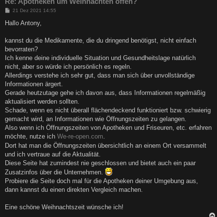
Re: Apotheken um Weihnachten offen?
B
21 Dez 2021 14:55
e
i
Hallo Antony,
t
r
a
kannst du die Medikamente, die du dringend benötigst, nicht einfach
g
bevorraten?
Ich kenne deine individuelle Situation und Gesundheitslage natürlich
nicht, aber so würde ich persönlich es regeln.
Allerdings verstehe ich sehr gut, dass man sich über unvollständige
Informationen ärgert.
Gerade heutzutage gehe ich davon aus, dass Informationen regelmäßig
aktualisiert werden sollten.
Schade, wenn es nicht überall flächendeckend funktioniert bzw. schwierig
gemacht wird, an Informationen wie Öffnungszeiten zu gelangen.
Also wenn ich Öffnungszeiten von Apotheken und Friseuren, etc. erfahren
möchte, nutze ich
We-re-open.com
.
Dort hat man die Öffnungszeiten übersichtlich an einem Ort versammelt
und ich vertraue auf die Aktualität.
Diese Seite hat zumindest nie geschlossen und bietet auch ein paar
Zusatzinfos über die Unternehmen.
Probiere die Seite doch mal für die Apotheken deiner Umgebung aus,
dann kannst du einen direkten Vergleich machen.
Eine schöne Weihnachtszeit wünsche ich!