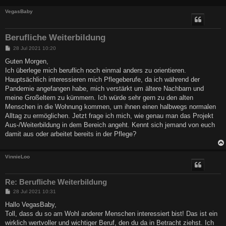
VegasBaby
Berufliche Weiterbildung
B
28 Jul 2021 10:20
e
i
Guten Morgen,
t
Ich überlege mich beruflich noch einmal anders zu orientieren.
r
a
Hauptsächlich interessieren mich Pflegeberufe, da ich während der
g
Pandemie angefangen habe, mich verstärkt um ältere Nachbarn und
meine Großeltern zu kümmern. Ich würde sehr gern zu den alten
Menschen in die Wohnung kommen, um ihnen einen halbwegs normalen
Alltag zu ermöglichen. Jetzt frage ich mich, wie genau man das Projekt
Aus-/Weiterbildung in dem Bereich angeht. Kennt sich jemand von euch
damit aus oder arbeitet bereits in der Pflege?
VinnieLoo
Re: Berufliche Weiterbildung
B
28 Jul 2021 10:31
e
i
Hallo VegasBaby,
t
Toll, dass du so am Wohl anderer Menschen interessiert bist! Das ist ein
r
a
wirklich wertvoller und wichtiger Beruf, den du da in Betracht ziehst. Ich