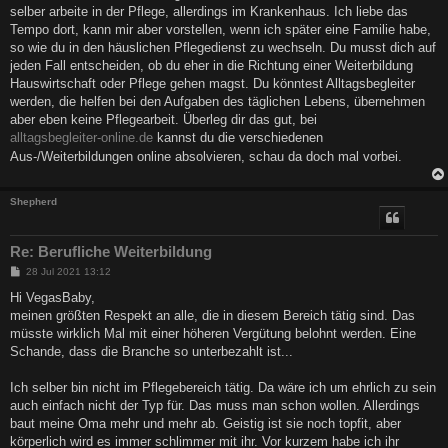
g
selber arbeite in der Pflege, allerdings im Krankenhaus. Ich liebe das
Tempo dort, kann mir aber vorstellen, wenn ich später eine Familie habe,
so wie du in den häuslichen Pflegedienst zu wechseln. Du musst dich auf
jeden Fall entscheiden, ob du eher in die Richtung einer Weiterbildung
Hauswirtschaft oder Pflege gehen magst. Du könntest Alltagsbegleiter
werden, die helfen bei den Aufgaben des täglichen Lebens, übernehmen
aber eben keine Pflegearbeit. Überleg dir das gut, bei
alltagsbegleiter-online.de
kannst du die verschiedenen
Aus-/Weiterbildungen online absolvieren, schau da doch mal vorbei.
Shepherd
Re: Berufliche Weiterbildung
B
28 Jul 2021 13:12
e
i
Hi VegasBaby,
t
meinen größten Respekt an alle, die in diesem Bereich tätig sind. Das
r
a
müsste wirklich Mal mit einer höheren Vergütung belohnt werden. Eine
g
Schande, dass die Branche so unterbezahlt ist...
Ich selber bin nicht im Pflegebereich tätig. Da wäre ich um ehrlich zu sein
auch einfach nicht der Typ für. Das muss man schon wollen. Allerdings
baut meine Oma mehr und mehr ab. Geistig ist sie noch topfit, aber
körperlich wird es immer schlimmer mit ihr. Vor kurzem habe ich ihr