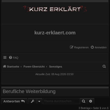
kurz-erklaert.com
Registrieren
Anmelden
FAQ
S
Startseite
Foren-Übersicht
Sonstiges
u
Aktuelle Zeit: 08 Aug 2026 03:50
c
h
e
Berufliche Weiterbildung
Suche
Erweiterte
Antworten
3 Beiträge • Seite
1
von
1