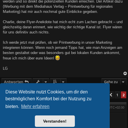
werden und so direkt die potenziellen Kunden erreichen. Der Artikel dazu
(Werbung mit dem Mediahaus Verlag – Printwerbung für regionales
Marketing) hat mir auch nochmal gute Einblicke gegeben.
Charlie, deine Flyer-Anekdote hat mich echt zum Lachen gebracht – und
gleichzeitig daran erinnert, wie wichtig der richtige Kanal ist. Flyer wären
für uns definitiv auch nichts.
Ich werde jetzt mal prüfen, ob wir Printwerbung in unser Marketing
integrieren können. Wenn noch jemand Tipps hat, wie man Anzeigen am
besten gestaltet oder was besonders gut bei lokalen Kunden ankommt,
freue ich mich über eure Ideen!
LG
Antworten
Gehe zu
Diese Website nutzt Cookies, um dir den
1
2
Vorher
14 Beiträge
bestmöglichen Komfort bei der Nutzung zu
bieten.
Mehr erfahren
Foren-Übersicht
Alle Zeiten sind
UTC+02:00
Startseite
Alle Cookies löschen
Powered by
phpBB
® Forum Software © phpBB Limited
BlackBoard style phpBB® by
FanFanlaTuFlippe
Verstanden!
Deutsche Übersetzung durch
phpBB.de