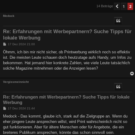
1
2
Vorher
14 Beiträge
Medock
Re: Erfahrungen mit Werbepartnern? Suche Tipps für
lokale Werbung
B
17 Dez 2024 21:00
e
i
Öhmm, ich bin mir nicht sicher, ob Printwerbung wirklich noch so effektiv
t
ist. Die meisten Leute schauen doch heutzutage aufs Handy, um Infos zu
r
a
bekommen. Hat jemand hier konkrete Zahlen, wie viele Leute tatsächlich
g
solche Magazine mitnehmen oder die Anzeigen lesen?
Vergissmeinnicht
Re: Erfahrungen mit Werbepartnern? Suche Tipps für lokale
Werbung
B
17 Dez 2024 21:44
e
i
Medock - Das kommt, glaube ich, stark auf die Zielgruppe an. Wenn du
t
eher jüngere Leute ansprechen willst, wird Print wahrscheinlich nicht so
r
a
gut funktionieren. Aber für ältere Menschen oder für Angebote, die ein
g
breiteres Publikum ansprechen, könnte das schon sinnvoll sein.