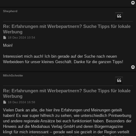
Shepherd
Re: Erfahrungen mit Werbepartnern? Suche Tipps für lokale
Werbung
B
18 Dez 2024 10:54
e
i
Moin!
t
r
a
Interessiert mich auch! Ich bin gerade auf der Suche nach neuen
g
Werbeideen für unser kleines Geschäft. Danke für die ganzen Tipps!
MilchSchnitte
Re: Erfahrungen mit Werbepartnern? Suche Tipps für lokale
Werbung
B
18 Dez 2024 16:58
e
i
Vielen Dank an alle, die hier ihre Erfahrungen und Meinungen geteilt
t
haben! Es war super hilfreich zu sehen, wie unterschiedlich Printwerbung
r
a
und andere regionale Ansätze bei euch funktioniert haben. Besonders der
g
Hinweis auf die Mediahaus Verlag GmbH und deren Bürgermagazine
klingt für mich interessant – gerade weil sie gezielt in der Region verteilt