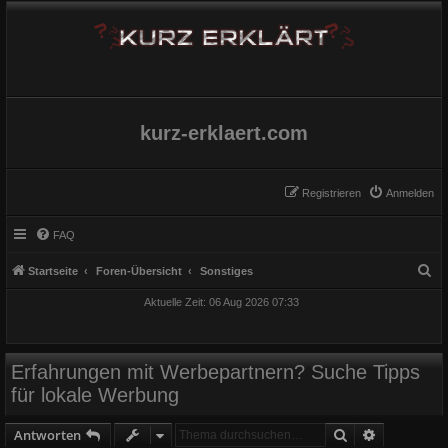
kurz-erklaert.com
Registrieren
Anmelden
FAQ
S
Startseite
Foren-Übersicht
Sonstiges
u
Aktuelle Zeit: 06 Aug 2026 07:33
c
h
e
Erfahrungen mit Werbepartnern? Suche Tipps
für lokale Werbung
Suche
Erweiterte
Antworten