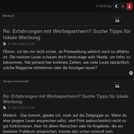
1
2
Vorher
14 Beiträge
Medock
Re: Erfahrungen mit Werbepartnern? Suche Tipps für
lokale Werbung
B
17 Dez 2024 21:00
e
i
Öhmm, ich bin mir nicht sicher, ob Printwerbung wirklich noch so effektiv
t
ist. Die meisten Leute schauen doch heutzutage aufs Handy, um Infos zu
r
a
bekommen. Hat jemand hier konkrete Zahlen, wie viele Leute tatsächlich
g
solche Magazine mitnehmen oder die Anzeigen lesen?
Vergissmeinnicht
Re: Erfahrungen mit Werbepartnern? Suche Tipps für lokale
Werbung
B
17 Dez 2024 21:44
e
i
Medock - Das kommt, glaube ich, stark auf die Zielgruppe an. Wenn du
t
eher jüngere Leute ansprechen willst, wird Print wahrscheinlich nicht so
r
a
gut funktionieren. Aber für ältere Menschen oder für Angebote, die ein
g
breiteres Publikum ansprechen, könnte das schon sinnvoll sein.