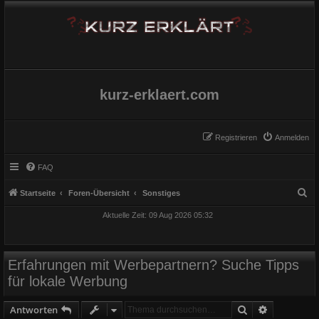
kurz-erklaert.com
Registrieren
Anmelden
FAQ
S
Startseite
Foren-Übersicht
Sonstiges
u
Aktuelle Zeit: 09 Aug 2026 05:32
c
h
e
Erfahrungen mit Werbepartnern? Suche Tipps
für lokale Werbung
Suche
Erweiterte
Antworten