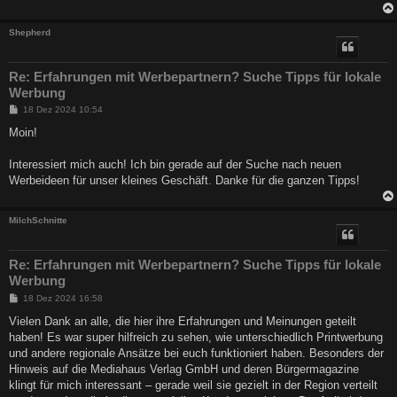
Shepherd
Re: Erfahrungen mit Werbepartnern? Suche Tipps für lokale
Werbung
B
18 Dez 2024 10:54
e
i
Moin!
t
r
a
Interessiert mich auch! Ich bin gerade auf der Suche nach neuen
g
Werbeideen für unser kleines Geschäft. Danke für die ganzen Tipps!
MilchSchnitte
Re: Erfahrungen mit Werbepartnern? Suche Tipps für lokale
Werbung
B
18 Dez 2024 16:58
e
i
Vielen Dank an alle, die hier ihre Erfahrungen und Meinungen geteilt
t
haben! Es war super hilfreich zu sehen, wie unterschiedlich Printwerbung
r
a
und andere regionale Ansätze bei euch funktioniert haben. Besonders der
g
Hinweis auf die Mediahaus Verlag GmbH und deren Bürgermagazine
klingt für mich interessant – gerade weil sie gezielt in der Region verteilt