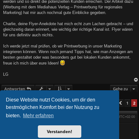
werden und so direkt die potenziellen Kunden erreichen. Der Artikel dazu
(Werbung mit dem Mediahaus Verlag – Printwerbung für regionales
Marketing) hat mir auch nochmal gute Einblicke gegeben.
Charlie, deine Flyer-Anekdote hat mich echt zum Lachen gebracht – und
gleichzeitig daran erinnert, wie wichtig der richtige Kanal ist. Flyer wären
für uns definitiv auch nichts.
Ich werde jetzt mal prüfen, ob wir Printwerbung in unser Marketing
integrieren können. Wenn noch jemand Tipps hat, wie man Anzeigen am
besten gestaltet oder was besonders gut bei lokalen Kunden ankommt,
freue ich mich über eure Ideen!
LG
Antworten
Gehe zu
Diese Website nutzt Cookies, um dir den
1
2
Vorher
14 Beiträge
bestmöglichen Komfort bei der Nutzung zu
bieten.
Mehr erfahren
Foren-Übersicht
Alle Zeiten sind
UTC+02:00
Startseite
Alle Cookies löschen
Powered by
phpBB
® Forum Software © phpBB Limited
BlackBoard style phpBB® by
FanFanlaTuFlippe
Verstanden!
Deutsche Übersetzung durch
phpBB.de