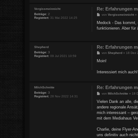
Re: Erfahrungen m
Vergissmeinnicht
Beiträge:
2
B
von
Vergissmeinnicht
»
Registriert:
31 Mai 2022 14:25
e
i
Medock - Das kommt, gl
t
funktionieren. Aber fü
r
a
g
Re: Erfahrungen m
Shepherd
Beiträge:
3
B
von
Shepherd
»
18 Dez 
Registriert:
09 Jul 2021 10:59
e
i
Moin!
t
r
a
Interessiert mich auch
g
Re: Erfahrungen m
MilchSchnitte
Beiträge:
3
B
von
MilchSchnitte
»
18 
Registriert:
28 Nov 2022 14:31
e
i
Vielen Dank an alle, d
t
andere regionale Ansät
r
a
mich interessant – gera
g
mit dem Mediahaus Verl
Charlie, deine Flyer-An
uns definitiv auch nich