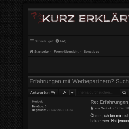
Schnellzugriff
FAQ
Startseite
Foren-Übersicht
Sonstiges
Erfahrungen mit Werbepartnern? Suche
S
Antworten
Re: Erfahrungen
Medock
Beiträge:
5
B
von
Medock
»
17 Dez 20
Registriert:
28 Nov 2022 14:24
e
i
Öhmm, ich bin mir nich
t
bekommen. Hat jemand 
r
a
g