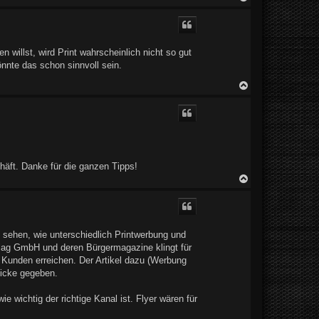
a
c
h
o
b
willst, wird Print wahrscheinlich nicht so gut
e
önnte das schon sinnvoll sein.
n
N
a
c
h
o
b
e
n
häft. Danke für die ganzen Tipps!
N
a
c
h
o
b
u sehen, wie unterschiedlich Printwerbung und
e
rlag GmbH und deren Bürgermagazine klingt für
n
en Kunden erreichen. Der Artikel dazu (Werbung
licke gegeben.
e wichtig der richtige Kanal ist. Flyer wären für