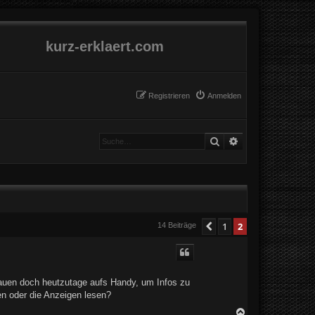
kurz-erklaert.com
Registrieren
Anmelden
Suche
Erweiterte Suche
1
2
Vorherige
14 Beiträge
chauen doch heutzutage aufs Handy, um Infos zu
n oder die Anzeigen lesen?
N