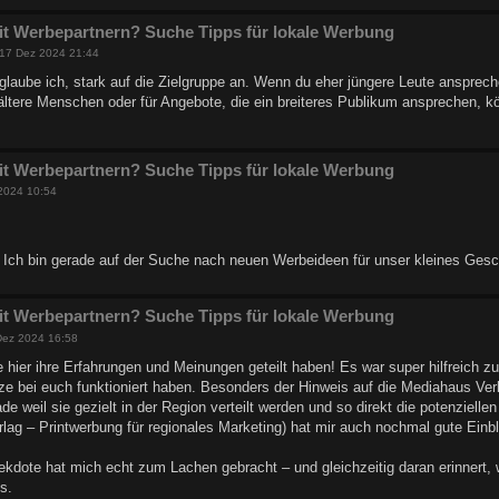
it Werbepartnern? Suche Tipps für lokale Werbung
17 Dez 2024 21:44
aube ich, stark auf die Zielgruppe an. Wenn du eher jüngere Leute ansprechen 
r ältere Menschen oder für Angebote, die ein breiteres Publikum ansprechen, k
it Werbepartnern? Suche Tipps für lokale Werbung
2024 10:54
! Ich bin gerade auf der Suche nach neuen Werbeideen für unser kleines Gesc
it Werbepartnern? Suche Tipps für lokale Werbung
Dez 2024 16:58
ie hier ihre Erfahrungen und Meinungen geteilt haben! Es war super hilfreich z
ze bei euch funktioniert haben. Besonders der Hinweis auf die Mediahaus Ve
de weil sie gezielt in der Region verteilt werden und so direkt die potenziell
ag – Printwerbung für regionales Marketing) hat mir auch nochmal gute Einb
ekdote hat mich echt zum Lachen gebracht – und gleichzeitig daran erinnert, wi
ts.