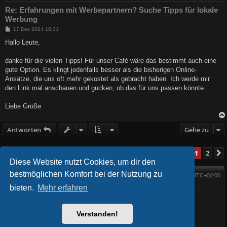
Re: Erfahrungen mit Werbepartnern? Suche Tipps für lokale
Werbung
B
17 Dez 2024 18:31
e
i
Hallo Leute,
t
r
a
danke für die vielen Tipps! Für unser Café wäre das bestimmt auch eine
g
gute Option. Es klingt jedenfalls besser als die bisherigen Online-
Ansätze, die uns oft mehr gekostet als gebracht haben. Ich werde mir
den Link mal anschauen und gucken, ob das für uns passen könnte.
Liebe Grüße
Antworten
Gehe zu
1
2
14 Beiträge
Diese Website nutzt Cookies, um dir den
bestmöglichen Komfort bei der Nutzung zu
Foren-Übersicht
Alle Zeiten sind
UTC+02:00
Startseite
Alle Cookies löschen
bieten.
Mehr erfahren
Powered by
phpBB
® Forum Software © phpBB Limited
BlackBoard style phpBB® by
FanFanlaTuFlippe
Deutsche Übersetzung durch
phpBB.de
Verstanden!
Datenschutz
|
Nutzungsbedingungen