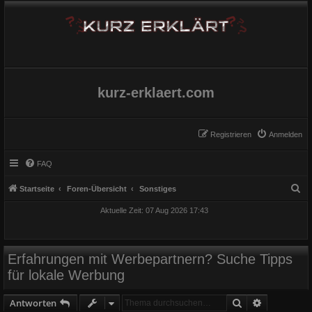
kurz-erklaert.com
Registrieren
Anmelden
FAQ
S
Startseite
Foren-Übersicht
Sonstiges
u
Aktuelle Zeit: 07 Aug 2026 17:43
c
h
e
Erfahrungen mit Werbepartnern? Suche Tipps
für lokale Werbung
Suche
Erweiterte
Antworten