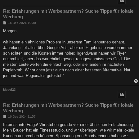
Re: Erfahrungen mit Werbepartnern? Suche Tipps für lokale
Werbung
B
16 Dez 2024 10:30
e
i
Morgen,
t
r
a
wir haben ein ähnliches Problem in unserem Familienbetrieb gehabt.
g
Jahrelang lief alles über Google Ads, aber die Ergebnisse wurden immer
schlechter, und die Kosten immer höher. Irgendwann haben wir Flyer
ausprobiert, aber das war ehrlich gesagt rausgeschmissenes Geld. Die
meisten Leute werfen die einfach weg, oder sie landen im nächsten
Papierkorb. Wir suchen jetzt auch nach einer besseren Alternative. Hat
jemand was Regionales getestet?
Maggi23
Re: Erfahrungen mit Werbepartnern? Suche Tipps für lokale
Werbung
B
16 Dez 2024 11:57
e
i
Interessante Frage! Wir stehen gerade vor einer ähnlichen Entscheidung.
t
Mein Bruder hat ein Fitnessstudio, und wir überlegen, wie wir mehr lokale
r
a
Kunden ansprechen können. Sponsoring von Sportvereinen haben wir
g