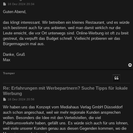
B
16 Dez 2024 20:34
e
i
Guten Abend,
t
r
a
das klingt interessant. Wir betreiben ein kleines Restaurant, und es würde
g
sich bestimmt auch für uns anbieten, weil man damit wirklich nur die
Leute erreicht, die vor Ort unterwegs sind. Online-Werbung ist oft zu breit
gestreut, da verpufft das Budget schnell. Vielleicht probieren wir das
Bürgermagazin mal aus.
Danke, Gruß
Max
Tramper
Re: Erfahrungen mit Werbepartnern? Suche Tipps für lokale
Werbung
B
16 Dez 2024 20:56
e
i
Wir haben uns das Konzept vom Mediahaus Verlag GmbH Düsseldorf
t
auch schon angeschaut, weil wir mehr regionale Kunden ansprechen
r
a
wollen. Besonders die Idee mit den Verteilstellen, die viel
g
Publikumsverkehr haben, gefällt uns. Es würde sich auch für uns lohnen,
weil viele unserer Kunden genau aus diesen Gegenden kommen, wo die