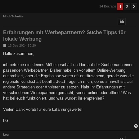
1
2
14 Beiträge
MilchSchnitte
Erfahrungen mit Werbepartnern? Suche Tipps für
lokale Werbung
B
13 Dez 2024 15:20
e
i
Hallo zusammen,
t
r
a
ich betreibe ein kleines Möbelgeschäft und bin auf der Suche nach einem
g
passenden Werbepartner. Bisher habe ich vor allem Online-Werbung
ausprobiert, aber die Ergebnisse waren oft enttäuschend, gerade was die
regionale Kundschaft betrifft. Jetzt frage ich mich, ob es sinnvoll ist, auf
andere Strategien oder Anbieter zu setzen. Habt ihr Erfahrungen mit
verschiedenen Werbepartnern gemacht, sei es online oder offline? Was
hat bei euch funktioniert, und was würdet ihr empfehlen?
Vielen Dank vorab für eure Erfahrungswerte!
LG
Lou