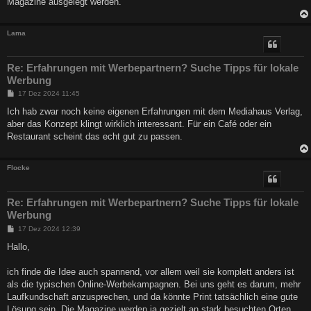
Magazine ausgelegt werden.
Lama
Re: Erfahrungen mit Werbepartnern? Suche Tipps für lokale
Werbung
B
17 Dez 2024 11:45
e
i
Ich hab zwar noch keine eigenen Erfahrungen mit dem Mediahaus Verlag,
t
aber das Konzept klingt wirklich interessant. Für ein Café oder ein
r
a
Restaurant scheint das echt gut zu passen.
g
Flocke
Re: Erfahrungen mit Werbepartnern? Suche Tipps für lokale
Werbung
B
17 Dez 2024 12:39
e
i
Hallo,
t
r
a
ich finde die Idee auch spannend, vor allem weil sie komplett anders ist
g
als die typischen Online-Werbekampagnen. Bei uns geht es darum, mehr
Laufkundschaft anzusprechen, und da könnte Print tatsächlich eine gute
Lösung sein. Die Magazine werden ja gezielt an stark besuchten Orten