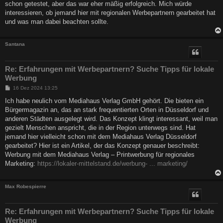
schon getestet, aber das war eher mäßig erfolgreich. Mich würde
interessieren, ob jemand hier mit regionalen Werbepartnern gearbeitet hat
und was man dabei beachten sollte.
Santana
Re: Erfahrungen mit Werbepartnern? Suche Tipps für lokale
Werbung
B
16 Dez 2024 13:25
e
i
Ich habe neulich vom Mediahaus Verlag GmbH gehört. Die bieten ein
t
Bürgermagazin an, das an stark frequentierten Orten in Düsseldorf und
r
a
anderen Städten ausgelegt wird. Das Konzept klingt interessant, weil man
g
gezielt Menschen anspricht, die in der Region unterwegs sind. Hat
jemand hier vielleicht schon mit dem Mediahaus Verlag Düsseldorf
gearbeitet? Hier ist ein Artikel, der das Konzept genauer beschreibt:
Werbung mit dem Mediahaus Verlag – Printwerbung für regionales
Marketing:
https://lokaler-mittelstand.de/werbung- ... marketing/
Max Robespierre
Re: Erfahrungen mit Werbepartnern? Suche Tipps für lokale
Werbung