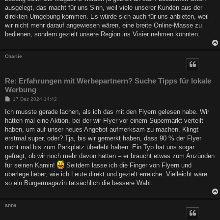
ausgelegt, das macht für uns Sinn, weil viele unserer Kunden aus der
direkten Umgebung kommen. Es würde sich auch für uns anbieten, weil
wir nicht mehr darauf angewiesen wären, eine breite Online-Masse zu
bedienen, sondern gezielt unsere Region ins Visier nehmen könnten.
Charlie
Re: Erfahrungen mit Werbepartnern? Suche Tipps für lokale
Werbung
B
17 Dez 2024 14:42
e
i
Ich musste gerade lachen, als ich das mit den Flyern gelesen habe. Wir
t
hatten mal eine Aktion, bei der wir Flyer vor einem Supermarkt verteilt
r
a
haben, um auf unser neues Angebot aufmerksam zu machen. Klingt
g
erstmal super, oder? Tja, bis wir gemerkt haben, dass 90 % der Flyer
nicht mal bis zum Parkplatz überlebt haben. Ein Typ hat uns sogar
gefragt, ob wir noch mehr davon hätten – er braucht etwas zum Anzünden
für seinen Kamin!
Seitdem lasse ich die Finger von Flyern und
überlege lieber, wie ich Leute direkt und gezielt erreiche. Vielleicht wäre
so ein Bürgermagazin tatsächlich die bessere Wahl.
anne