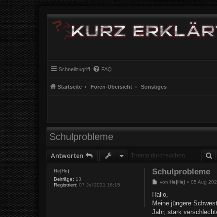
Schnellzugriff
FAQ
Startseite
Foren-Übersicht
Sonstiges
Schulprobleme
S
Antworten
Schulprobleme
HejHej
Beiträge:
13
B
von
HejHej
»
05 Aug 202
Registriert:
07 Jul 2021 16:15
e
i
Hallo,
t
Meine jüngere Schweste
r
a
Jahr, stark verschlech
g