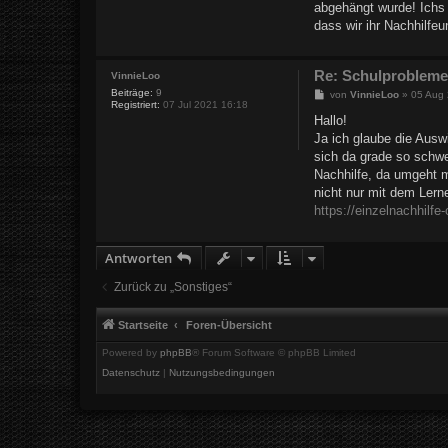
abgehängt wurde! Ichs
dass wir ihr Nachhilf
Re: Schulproblem
VinnieLoo
Beiträge:
9
B
von
VinnieLoo
»
05 Aug
Registriert:
07 Jul 2021 16:18
e
i
Hallo!
t
Ja ich glaube die Ausw
r
a
sich da grade so schwe
g
Nachhilfe, da umgeht m
nicht nur mit dem Lerne
https://einzelnachhilfe
Antworten
Zurück zu „Sonstiges“
Startseite
Foren-Übersicht
Powered by
phpBB
® Forum Software © phpBB Limited
Datenschutz
|
Nutzungsbedingungen