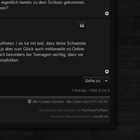
d eigentlich bereits zu dem Schluss gekommen,
üren?
N
a
c
h
o
b
e
treten :/ es tut mit leid, dass deine Schwester
n
 ja aber zum Glück auch mittlerweile so Online-
uch besonders bei Teenagern wichtig, dass sie
 empfohlen:
N
a
Gehe zu
c
h
o
2 Beiträge • Seite
1
von
1
b
e
Alle Cookies löschen
Alle Zeiten sind
UTC+02:00
n
BlackBoard style phpBB® by
FanFanlaTuFlippe
Deutsche Übersetzung durch
phpBB.de