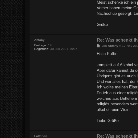
Meist schenke ich ein 
Vorher haben meine Gr
Nachschub gesorgt. Lei
Grüße
Re: Was schenkt ih
Antony
Beiträge:
14
B
von
Antony
»
17 Nov 20
Registriert:
30 Jun 2021 15:15
e
i
Hallo Puffin,
t
r
a
komplett auf Alkohol ve
g
Aber dafür kannst du d
Übrigens gibt es auch
Und wer alles hat, der
Ich wollte meinen Elte
Da ich aus einer relig
welches aus Betlehem 
religiös besonders wer
alkoholfreien Wein.
Liebe Grüße
Re: Was schenkt ih
Lottchen