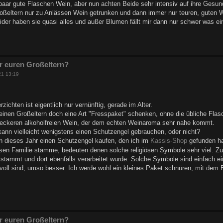
paar gute Flaschen Wein, aber nun achten Beide sehr intensiv auf ihre Gesu
oßeltern nur zu Anlässen Wein getrunken und dann immer nur teuren, guten W
der haben sie quasi alles und außer Blumen fällt mir dann nur schwer was ein
r euren Großeltern?
21 13:19
rzichten ist eigentlich nur vernünftig, gerade im Alter.
einen Großeltern doch eine Art "Fresspaket" schenken, ohne die übliche Flas
 leckeren alkoholfreien Wein, der dem echten Weinaroma sehr nahe kommt.
 kann vielleicht wenigstens einen Schutzengel gebrauchen, oder nicht?
rn dieses Jahr einen Schutzengel kaufen, den ich im
Kassis-Shop
gefunden h
iösen Familie stamme, bedeuten denen solche religiösen Symbole sehr viel. Z
stammt und dort ebenfalls verarbeitet wurde. Solche Symbole sind einfach e
tvoll sind, umso besser. Ich werde wohl ein kleines Paket schnüren, mit dem
r euren Großeltern?