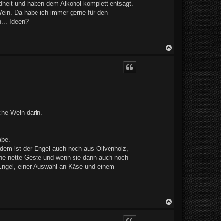
ndheit und haben dem Alkohol komplett entsagt.
ein. Da habe ich immer gerne für den
... Ideen?
N
a
c
h
o
b
e
n
che Wein darin.
abe.
udem ist der Engel auch noch aus Olivenholz,
ine nette Geste und wenn sie dann auch noch
 Engel, einer Auswahl an Käse und einem
N
a
c