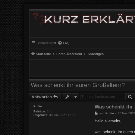
Schnellzugriff
FAQ
Startseite
Foren-Übersicht
Sonstiges
Was schenkt ihr euren Großeltern?
S
Antworten
Was schenkt ihr
Puffin
Beiträge:
14
B
von
Puffin
»
17 Nov 2021
Registriert:
30 Jun 2021 15:17
e
i
Hallo allerseits,
t
r
a
was schenkt ihr euren 
g