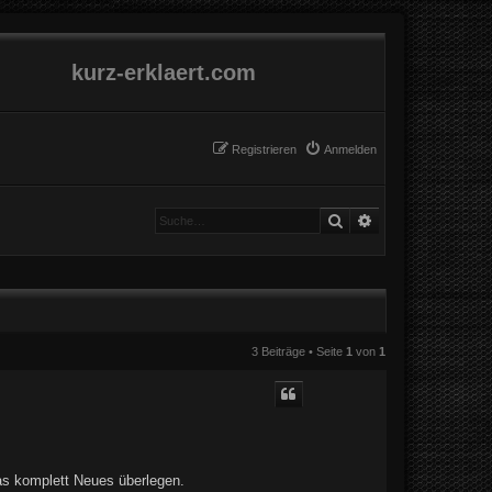
kurz-erklaert.com
Registrieren
Anmelden
Suche
Erweiterte Suche
3 Beiträge • Seite
1
von
1
as komplett Neues überlegen.