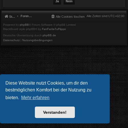
Foren-Übersicht
Alle Zeiten sind
UTC+02:00
Startseite
Alle Cookies löschen
Powered by
phpBB
® Forum Software © phpBB Limited
BlackBoard style phpBB® by
FanFanlaTuFlippe
Deutsche Übersetzung durch
phpBB.de
Datenschutz
|
Nutzungsbedingungen
Diese Website nutzt Cookies, um dir den
bestmöglichen Komfort bei der Nutzung zu
bieten.
Mehr erfahren
Verstanden!