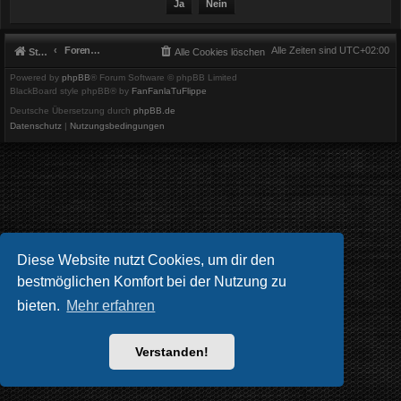
Foren-Übersicht
Alle Zeiten sind
UTC+02:00
Startseite
Alle Cookies löschen
Powered by
phpBB
® Forum Software © phpBB Limited
BlackBoard style phpBB® by
FanFanlaTuFlippe
Deutsche Übersetzung durch
phpBB.de
Datenschutz
|
Nutzungsbedingungen
Diese Website nutzt Cookies, um dir den
bestmöglichen Komfort bei der Nutzung zu
bieten.
Mehr erfahren
Verstanden!