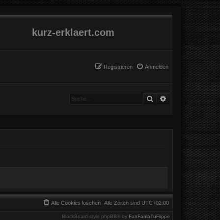
kurz-erklaert.com
Registrieren
Anmelden
Suche
Erweiterte Suche
Alle Cookies löschen
Alle Zeiten sind
UTC+02:00
BlackBoard style phpBB® by
FanFanlaTuFlippe