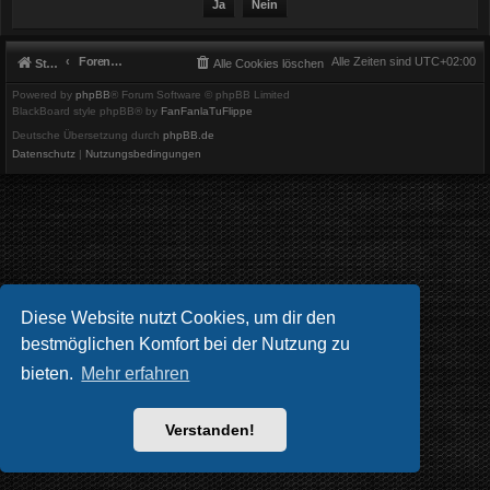
Foren-Übersicht
Alle Zeiten sind
UTC+02:00
Startseite
Alle Cookies löschen
Powered by
phpBB
® Forum Software © phpBB Limited
BlackBoard style phpBB® by
FanFanlaTuFlippe
Deutsche Übersetzung durch
phpBB.de
Datenschutz
|
Nutzungsbedingungen
Diese Website nutzt Cookies, um dir den
bestmöglichen Komfort bei der Nutzung zu
bieten.
Mehr erfahren
Verstanden!