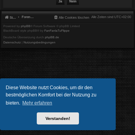
Foren-Übersicht
Alle Zeiten sind
UTC+02:00
Startseite
Alle Cookies löschen
Powered by
phpBB
® Forum Software © phpBB Limited
BlackBoard style phpBB® by
FanFanlaTuFlippe
Deutsche Übersetzung durch
phpBB.de
Datenschutz
|
Nutzungsbedingungen
Diese Website nutzt Cookies, um dir den
bestmöglichen Komfort bei der Nutzung zu
bieten.
Mehr erfahren
Verstanden!