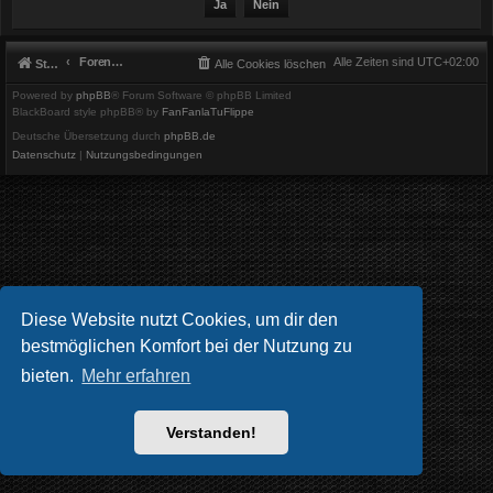
Foren-Übersicht
Alle Zeiten sind
UTC+02:00
Startseite
Alle Cookies löschen
Powered by
phpBB
® Forum Software © phpBB Limited
BlackBoard style phpBB® by
FanFanlaTuFlippe
Deutsche Übersetzung durch
phpBB.de
Datenschutz
|
Nutzungsbedingungen
Diese Website nutzt Cookies, um dir den
bestmöglichen Komfort bei der Nutzung zu
bieten.
Mehr erfahren
Verstanden!