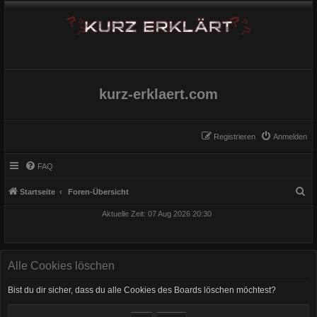
kurz-erklaert.com
Registrieren
Anmelden
FAQ
S
Startseite
Foren-Übersicht
u
Aktuelle Zeit: 07 Aug 2026 20:30
c
h
e
Alle Cookies löschen
Bist du dir sicher, dass du alle Cookies des Boards löschen möchtest?