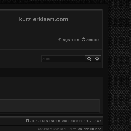
kurz-erklaert.com
Registrieren
Anmelden
Suche
Erweiterte Suche
Alle Cookies löschen
Alle Zeiten sind
UTC+02:00
BlackBoard style phpBB® by
FanFanlaTuFlippe