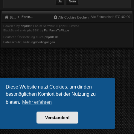
Foren-Übersicht
Alle Zeiten sind
UTC+02:00
Startseite
Alle Cookies löschen
Powered by
phpBB
® Forum Software © phpBB Limited
BlackBoard style phpBB® by
FanFanlaTuFlippe
Deutsche Übersetzung durch
phpBB.de
Datenschutz
|
Nutzungsbedingungen
Diese Website nutzt Cookies, um dir den
bestmöglichen Komfort bei der Nutzung zu
bieten.
Mehr erfahren
Verstanden!