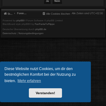
Foren-Übersicht
Alle Zeiten sind
UTC+02:00
Startseite
Alle Cookies löschen
Powered by
phpBB
® Forum Software © phpBB Limited
BlackBoard style phpBB® by
FanFanlaTuFlippe
Deutsche Übersetzung durch
phpBB.de
Datenschutz
|
Nutzungsbedingungen
Diese Website nutzt Cookies, um dir den
bestmöglichen Komfort bei der Nutzung zu
bieten.
Mehr erfahren
Verstanden!