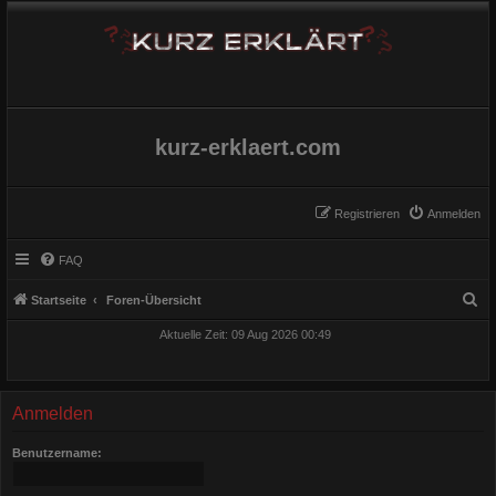
kurz-erklaert.com
Registrieren
Anmelden
FAQ
S
Startseite
Foren-Übersicht
u
Aktuelle Zeit: 09 Aug 2026 00:49
c
h
e
Anmelden
Benutzername: