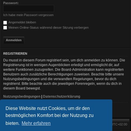
Passwort:
Ich habe mein Passwort vergessen
Angemeldet bleiben
Meinen Online-Status während dieser Sitzung verbergen
REGISTRIEREN
Du musst in diesem Forum registriert sein, um dich anmelden zu können. Die
Registrierung ist in wenigen Augenblicken erledigt und ermöglicht dir, auf
weitere Funktionen zuzugreifen. Die Board-Administration kann registrierten
Benutzern auch zusätzliche Berechtigungen zuweisen. Beachte bitte unsere
Nutzungsbedingungen und die verwandten Regelungen, bevor du dich
registrierst. Bitte beachte auch die jeweiligen Forenregeln, wenn du dich in
diesem Board bewegst.
Nutzungsbedingungen
|
Datenschutzerklärung
Diese Website nutzt Cookies, um dir den
Registrieren
bestmöglichen Komfort bei der Nutzung zu
bieten.
Mehr erfahren
Foren-Übersicht
Alle Zeiten sind
UTC+02:00
Startseite
Alle Cookies löschen