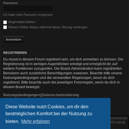
Passwort:
Ich habe mein Passwort vergessen
Angemeldet bleiben
Meinen Online-Status während dieser Sitzung verbergen
REGISTRIEREN
Du musst in diesem Forum registriert sein, um dich anmelden zu können. Die
Registrierung ist in wenigen Augenblicken erledigt und ermöglicht dir, auf
weitere Funktionen zuzugreifen. Die Board-Administration kann registrierten
Benutzern auch zusätzliche Berechtigungen zuweisen. Beachte bitte unsere
Nutzungsbedingungen und die verwandten Regelungen, bevor du dich
registrierst. Bitte beachte auch die jeweiligen Forenregeln, wenn du dich in
diesem Board bewegst.
Nutzungsbedingungen
|
Datenschutzerklärung
Diese Website nutzt Cookies, um dir den
Registrieren
bestmöglichen Komfort bei der Nutzung zu
bieten.
Mehr erfahren
Foren-Übersicht
Alle Zeiten sind
UTC+02:00
Startseite
Alle Cookies löschen