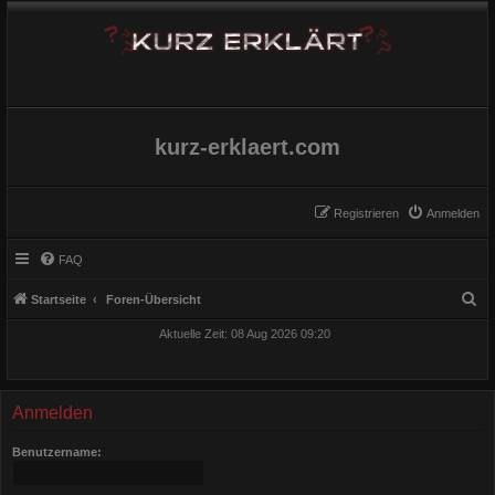
kurz-erklaert.com
Registrieren
Anmelden
FAQ
S
Startseite
Foren-Übersicht
u
Aktuelle Zeit: 08 Aug 2026 09:20
c
h
e
Anmelden
Benutzername: