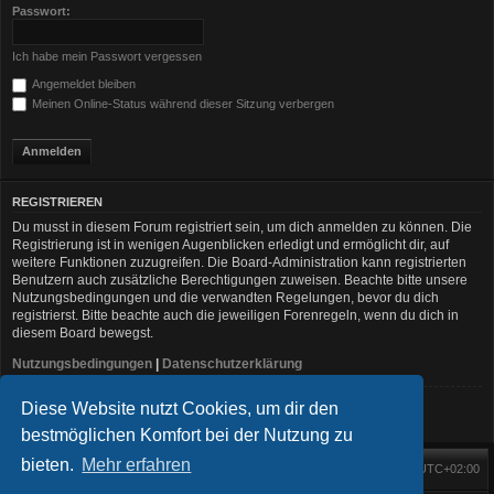
Passwort:
Ich habe mein Passwort vergessen
Angemeldet bleiben
Meinen Online-Status während dieser Sitzung verbergen
REGISTRIEREN
Du musst in diesem Forum registriert sein, um dich anmelden zu können. Die
Registrierung ist in wenigen Augenblicken erledigt und ermöglicht dir, auf
weitere Funktionen zuzugreifen. Die Board-Administration kann registrierten
Benutzern auch zusätzliche Berechtigungen zuweisen. Beachte bitte unsere
Nutzungsbedingungen und die verwandten Regelungen, bevor du dich
registrierst. Bitte beachte auch die jeweiligen Forenregeln, wenn du dich in
diesem Board bewegst.
Nutzungsbedingungen
|
Datenschutzerklärung
Diese Website nutzt Cookies, um dir den
Registrieren
bestmöglichen Komfort bei der Nutzung zu
bieten.
Mehr erfahren
Foren-Übersicht
Alle Zeiten sind
UTC+02:00
Startseite
Alle Cookies löschen