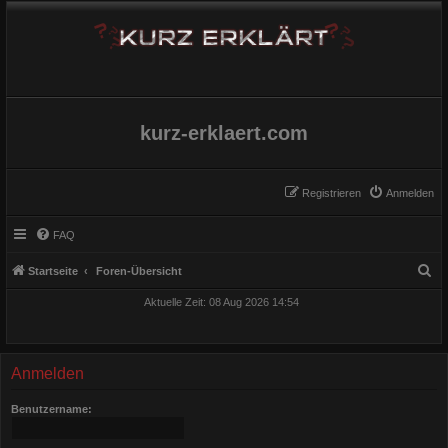
kurz-erklaert.com
Registrieren
Anmelden
FAQ
S
Startseite
Foren-Übersicht
u
Aktuelle Zeit: 08 Aug 2026 14:54
c
h
e
Anmelden
Benutzername: