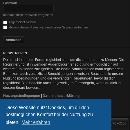
Passwort:
Ich habe mein Passwort vergessen
Angemeldet bleiben
Meinen Online-Status während dieser Sitzung verbergen
REGISTRIEREN
Du musst in diesem Forum registriert sein, um dich anmelden zu können. Die
Registrierung ist in wenigen Augenblicken erledigt und ermöglicht dir, auf
weitere Funktionen zuzugreifen. Die Board-Administration kann registrierten
Benutzern auch zusätzliche Berechtigungen zuweisen. Beachte bitte unsere
Nutzungsbedingungen und die verwandten Regelungen, bevor du dich
registrierst. Bitte beachte auch die jeweiligen Forenregeln, wenn du dich in
diesem Board bewegst.
Nutzungsbedingungen
|
Datenschutzerklärung
Diese Website nutzt Cookies, um dir den
Registrieren
bestmöglichen Komfort bei der Nutzung zu
bieten.
Mehr erfahren
Foren-Übersicht
Alle Zeiten sind
UTC+02:00
Startseite
Alle Cookies löschen