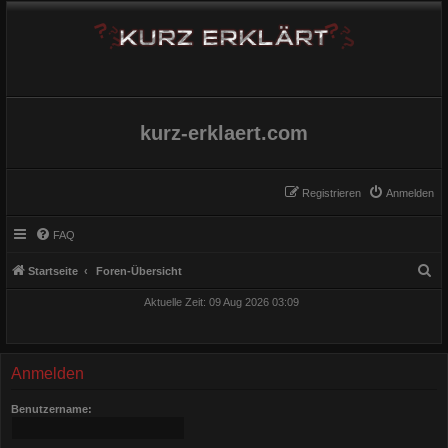
kurz-erklaert.com
Registrieren
Anmelden
FAQ
S
Startseite
Foren-Übersicht
u
Aktuelle Zeit: 09 Aug 2026 03:09
c
h
e
Anmelden
Benutzername: