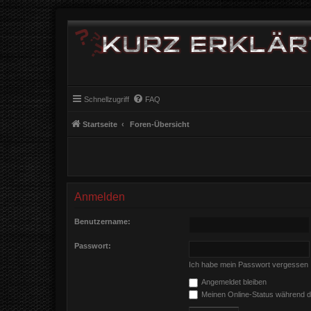
Schnellzugriff
FAQ
Startseite
Foren-Übersicht
Anmelden
Benutzername:
Passwort:
Ich habe mein Passwort vergessen
Angemeldet bleiben
Meinen Online-Status während d