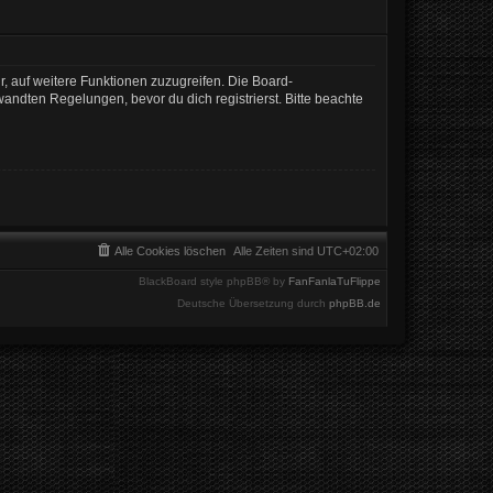
r, auf weitere Funktionen zuzugreifen. Die Board-
ndten Regelungen, bevor du dich registrierst. Bitte beachte
Alle Cookies löschen
Alle Zeiten sind
UTC+02:00
BlackBoard style phpBB® by
FanFanlaTuFlippe
Deutsche Übersetzung durch
phpBB.de