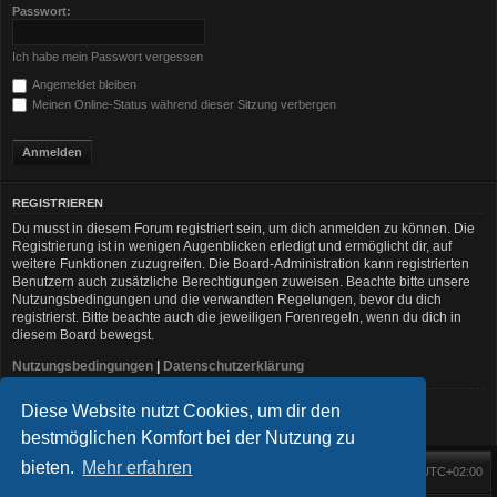
Passwort:
Ich habe mein Passwort vergessen
Angemeldet bleiben
Meinen Online-Status während dieser Sitzung verbergen
REGISTRIEREN
Du musst in diesem Forum registriert sein, um dich anmelden zu können. Die
Registrierung ist in wenigen Augenblicken erledigt und ermöglicht dir, auf
weitere Funktionen zuzugreifen. Die Board-Administration kann registrierten
Benutzern auch zusätzliche Berechtigungen zuweisen. Beachte bitte unsere
Nutzungsbedingungen und die verwandten Regelungen, bevor du dich
registrierst. Bitte beachte auch die jeweiligen Forenregeln, wenn du dich in
diesem Board bewegst.
Nutzungsbedingungen
|
Datenschutzerklärung
Diese Website nutzt Cookies, um dir den
Registrieren
bestmöglichen Komfort bei der Nutzung zu
bieten.
Mehr erfahren
Foren-Übersicht
Alle Zeiten sind
UTC+02:00
Startseite
Alle Cookies löschen