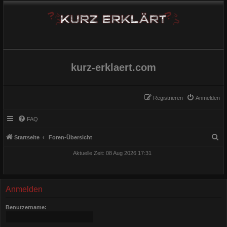
kurz-erklaert.com
Registrieren
Anmelden
FAQ
S
Startseite
Foren-Übersicht
u
Aktuelle Zeit: 08 Aug 2026 17:31
c
h
e
Anmelden
Benutzername: