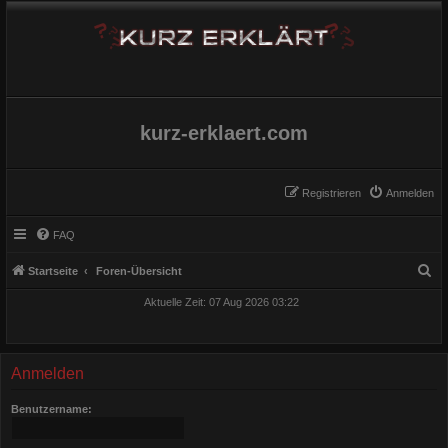
kurz-erklaert.com
Registrieren
Anmelden
FAQ
S
Startseite
Foren-Übersicht
u
Aktuelle Zeit: 07 Aug 2026 03:22
c
h
e
Anmelden
Benutzername: