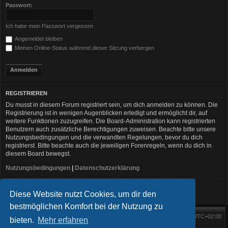
Passwort:
Ich habe mein Passwort vergessen
Angemeldet bleiben
Meinen Online-Status während dieser Sitzung verbergen
REGISTRIEREN
Du musst in diesem Forum registriert sein, um dich anmelden zu können. Die
Registrierung ist in wenigen Augenblicken erledigt und ermöglicht dir, auf
weitere Funktionen zuzugreifen. Die Board-Administration kann registrierten
Benutzern auch zusätzliche Berechtigungen zuweisen. Beachte bitte unsere
Nutzungsbedingungen und die verwandten Regelungen, bevor du dich
registrierst. Bitte beachte auch die jeweiligen Forenregeln, wenn du dich in
diesem Board bewegst.
Nutzungsbedingungen
|
Datenschutzerklärung
Registrieren
Diese Website nutzt Cookies, um dir den
bestmöglichen Komfort bei der Nutzung zu
Foren-Übersicht
Alle Zeiten sind
UTC+02:00
Startseite
Alle Cookies löschen
bieten.
Mehr erfahren