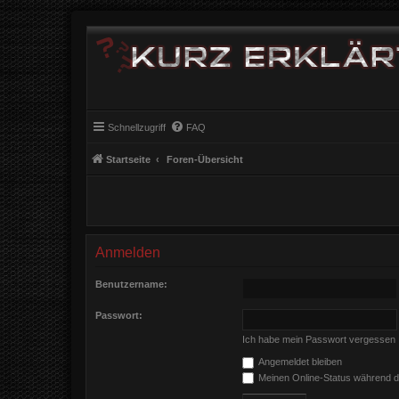
Schnellzugriff
FAQ
Startseite
Foren-Übersicht
Anmelden
Benutzername:
Passwort:
Ich habe mein Passwort vergessen
Angemeldet bleiben
Meinen Online-Status während d