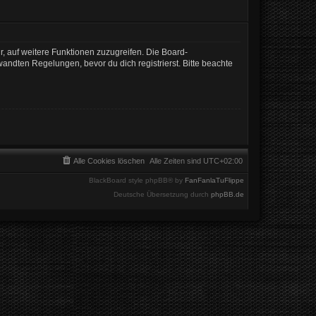
r, auf weitere Funktionen zuzugreifen. Die Board-
ndten Regelungen, bevor du dich registrierst. Bitte beachte
Alle Cookies löschen
Alle Zeiten sind
UTC+02:00
BlackBoard style phpBB® by
FanFanlaTuFlippe
Deutsche Übersetzung durch
phpBB.de