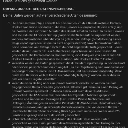
Foren-Besuchs gesammelt werden.
UMFANG UND ART DER DATENSPEICHERUNG
Deine Daten werden auf vier verschiedene Arten gesammelt:
Die Forensoftware phpBB erstellt bei deinem Besuch des Boards mehrere Cookies.
Cookies sind kleine Textdateien, die dein Browser als temporäre Dateien ablegt und
die zwischen den einzelnen Aufrufen des Boards erhalten bleiben. In diesen Cookies
sind die aktuelle ID deiner Sitzung (damit dir alle Seitenaufrufe zugeordnet werden
können), Informationen über die von dir gelesenen Beiträge (zur Markierung dieser
als gelesen/ungelesen; sofern du nicht angemeldet bist) sowie Informationen über
deine Teilnahme an Umfragen (sofern du nicht angemeldet bist) gespeichert. Ferner
werden deine Benutzer-ID, ein Authentifizierungsschlüssel und eine Session-ID
gespeichert. Die Cookies haben standardmäßig eine Gültigkeit von einem Jahr. Alle
Cookies kannst du jederzeit über die Funktion „Alle Cookies löschen“ löschen.
Weiterhin werden die Daten gespeichert, die du bei der Registrierung, in deinem Profil
oder deinem persönlichem Bereich angibst. Für die Registrierung sind mindestens ein
eindeutiger Benutzername, eine E-Mail-Adresse und ein Passwort notwendig. Wenn
durch den Betreiber weitere Daten als notwendig festgelegt wurden, so ist dies für
dich vor deren Eingabe ersichtlich.
Wenn du einen Beitrag oder eine private Nachricht erstellst, so werden die dort
eingegebenen Daten ebenfalls gespeichert. Gleiches gilt, wenn du einen Beitrag als
Entwurf zwischenspeicherst. In diesen Fällen wird auch deine IP-Adresse
gespeichert. Die IP-Adresse wird weiterhin bei folgenden Aktionen gespeichert:
Löschen und Ändern von Beiträgen (dazu zählen Private Nachrichten und
Umfragen), Änderungen an zentralen Profildaten (E-Mail-Adresse, Kontoaktivierung,
Benutzer-Passwort) und gescheiterte Anmeldeversuche. Die von deinem Browser
übermittelte Browser-Kennzeichnung (User Agent) wird nur in der „Wer ist online?“-
Funktion angezeigt und nicht dauerhaft gespeichert.
Schließlich erfordern einzelne Funktionen des Boards, dass weitere Daten
gespeichert werden. Dazu gehören dein Abstimmungsverhalten bei Umfragen, der
Gelesen-Status von deinen Beiträgen oder explizit von dir gesetzte Lesezeichen oder