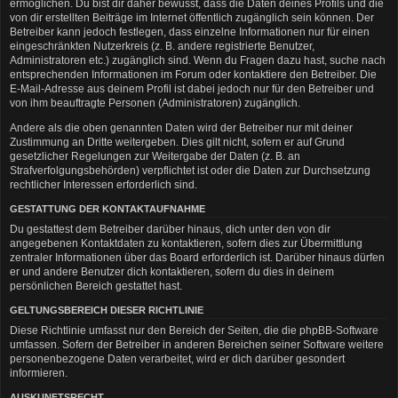
ermöglichen. Du bist dir daher bewusst, dass die Daten deines Profils und die
von dir erstellten Beiträge im Internet öffentlich zugänglich sein können. Der
Betreiber kann jedoch festlegen, dass einzelne Informationen nur für einen
eingeschränkten Nutzerkreis (z. B. andere registrierte Benutzer,
Administratoren etc.) zugänglich sind. Wenn du Fragen dazu hast, suche nach
entsprechenden Informationen im Forum oder kontaktiere den Betreiber. Die
E-Mail-Adresse aus deinem Profil ist dabei jedoch nur für den Betreiber und
von ihm beauftragte Personen (Administratoren) zugänglich.
Andere als die oben genannten Daten wird der Betreiber nur mit deiner
Zustimmung an Dritte weitergeben. Dies gilt nicht, sofern er auf Grund
gesetzlicher Regelungen zur Weitergabe der Daten (z. B. an
Strafverfolgungsbehörden) verpflichtet ist oder die Daten zur Durchsetzung
rechtlicher Interessen erforderlich sind.
GESTATTUNG DER KONTAKTAUFNAHME
Du gestattest dem Betreiber darüber hinaus, dich unter den von dir
angegebenen Kontaktdaten zu kontaktieren, sofern dies zur Übermittlung
zentraler Informationen über das Board erforderlich ist. Darüber hinaus dürfen
er und andere Benutzer dich kontaktieren, sofern du dies in deinem
persönlichen Bereich gestattet hast.
GELTUNGSBEREICH DIESER RICHTLINIE
Diese Richtlinie umfasst nur den Bereich der Seiten, die die phpBB-Software
umfassen. Sofern der Betreiber in anderen Bereichen seiner Software weitere
personenbezogene Daten verarbeitet, wird er dich darüber gesondert
informieren.
AUSKUNFTSRECHT