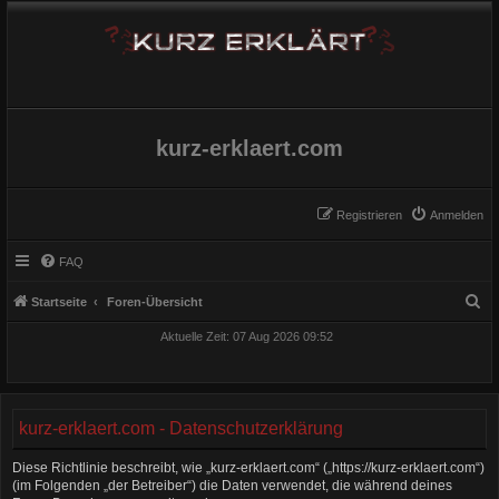
kurz-erklaert.com
Registrieren
Anmelden
FAQ
S
Startseite
Foren-Übersicht
u
Aktuelle Zeit: 07 Aug 2026 09:52
c
h
e
kurz-erklaert.com - Datenschutzerklärung
Diese Richtlinie beschreibt, wie „kurz-erklaert.com“ („https://kurz-erklaert.com“)
(im Folgenden „der Betreiber“) die Daten verwendet, die während deines