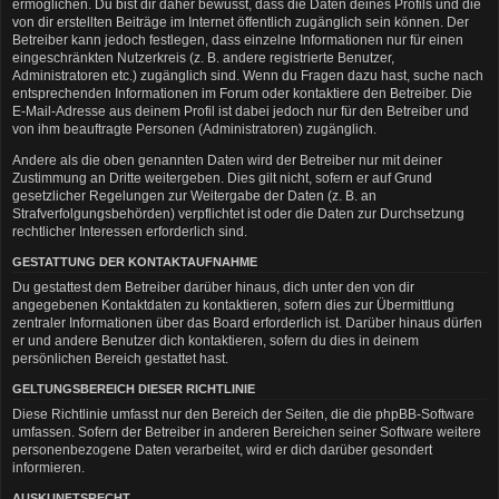
ermöglichen. Du bist dir daher bewusst, dass die Daten deines Profils und die
von dir erstellten Beiträge im Internet öffentlich zugänglich sein können. Der
Betreiber kann jedoch festlegen, dass einzelne Informationen nur für einen
eingeschränkten Nutzerkreis (z. B. andere registrierte Benutzer,
Administratoren etc.) zugänglich sind. Wenn du Fragen dazu hast, suche nach
entsprechenden Informationen im Forum oder kontaktiere den Betreiber. Die
E-Mail-Adresse aus deinem Profil ist dabei jedoch nur für den Betreiber und
von ihm beauftragte Personen (Administratoren) zugänglich.
Andere als die oben genannten Daten wird der Betreiber nur mit deiner
Zustimmung an Dritte weitergeben. Dies gilt nicht, sofern er auf Grund
gesetzlicher Regelungen zur Weitergabe der Daten (z. B. an
Strafverfolgungsbehörden) verpflichtet ist oder die Daten zur Durchsetzung
rechtlicher Interessen erforderlich sind.
GESTATTUNG DER KONTAKTAUFNAHME
Du gestattest dem Betreiber darüber hinaus, dich unter den von dir
angegebenen Kontaktdaten zu kontaktieren, sofern dies zur Übermittlung
zentraler Informationen über das Board erforderlich ist. Darüber hinaus dürfen
er und andere Benutzer dich kontaktieren, sofern du dies in deinem
persönlichen Bereich gestattet hast.
GELTUNGSBEREICH DIESER RICHTLINIE
Diese Richtlinie umfasst nur den Bereich der Seiten, die die phpBB-Software
umfassen. Sofern der Betreiber in anderen Bereichen seiner Software weitere
personenbezogene Daten verarbeitet, wird er dich darüber gesondert
informieren.
AUSKUNFTSRECHT