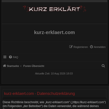
kurz-erklaert.com
Registrieren
Anmelden
FAQ
S
Startseite
Foren-Übersicht
u
Aktuelle Zeit: 10 Aug 2026 18:03
c
h
e
kurz-erklaert.com - Datenschutzerklärung
Diese Richtlinie beschreibt, wie „kurz-erklaert.com“ („https://kurz-erklaert.com“)
(im Folgenden „der Betreiber“) die Daten verwendet, die während deines