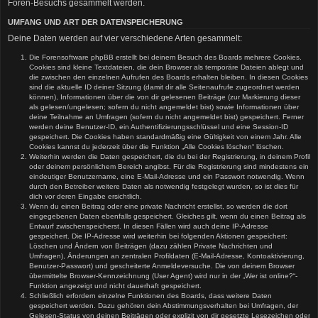
Foren-Besuchs gesammelt werden.
UMFANG UND ART DER DATENSPEICHERUNG
Deine Daten werden auf vier verschiedene Arten gesammelt:
Die Forensoftware phpBB erstellt bei deinem Besuch des Boards mehrere Cookies.
Cookies sind kleine Textdateien, die dein Browser als temporäre Dateien ablegt und
die zwischen den einzelnen Aufrufen des Boards erhalten bleiben. In diesen Cookies
sind die aktuelle ID deiner Sitzung (damit dir alle Seitenaufrufe zugeordnet werden
können), Informationen über die von dir gelesenen Beiträge (zur Markierung dieser
als gelesen/ungelesen; sofern du nicht angemeldet bist) sowie Informationen über
deine Teilnahme an Umfragen (sofern du nicht angemeldet bist) gespeichert. Ferner
werden deine Benutzer-ID, ein Authentifizierungsschlüssel und eine Session-ID
gespeichert. Die Cookies haben standardmäßig eine Gültigkeit von einem Jahr. Alle
Cookies kannst du jederzeit über die Funktion „Alle Cookies löschen“ löschen.
Weiterhin werden die Daten gespeichert, die du bei der Registrierung, in deinem Profil
oder deinem persönlichem Bereich angibst. Für die Registrierung sind mindestens ein
eindeutiger Benutzername, eine E-Mail-Adresse und ein Passwort notwendig. Wenn
durch den Betreiber weitere Daten als notwendig festgelegt wurden, so ist dies für
dich vor deren Eingabe ersichtlich.
Wenn du einen Beitrag oder eine private Nachricht erstellst, so werden die dort
eingegebenen Daten ebenfalls gespeichert. Gleiches gilt, wenn du einen Beitrag als
Entwurf zwischenspeicherst. In diesen Fällen wird auch deine IP-Adresse
gespeichert. Die IP-Adresse wird weiterhin bei folgenden Aktionen gespeichert:
Löschen und Ändern von Beiträgen (dazu zählen Private Nachrichten und
Umfragen), Änderungen an zentralen Profildaten (E-Mail-Adresse, Kontoaktivierung,
Benutzer-Passwort) und gescheiterte Anmeldeversuche. Die von deinem Browser
übermittelte Browser-Kennzeichnung (User Agent) wird nur in der „Wer ist online?“-
Funktion angezeigt und nicht dauerhaft gespeichert.
Schließlich erfordern einzelne Funktionen des Boards, dass weitere Daten
gespeichert werden. Dazu gehören dein Abstimmungsverhalten bei Umfragen, der
Gelesen-Status von deinen Beiträgen oder explizit von dir gesetzte Lesezeichen oder