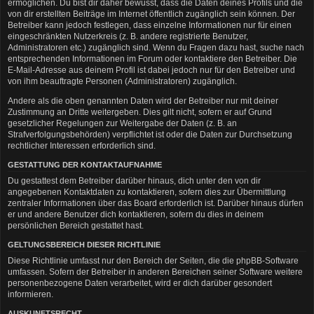
ermöglichen. Du bist dir daher bewusst, dass die Daten deines Profils und die
von dir erstellten Beiträge im Internet öffentlich zugänglich sein können. Der
Betreiber kann jedoch festlegen, dass einzelne Informationen nur für einen
eingeschränkten Nutzerkreis (z. B. andere registrierte Benutzer,
Administratoren etc.) zugänglich sind. Wenn du Fragen dazu hast, suche nach
entsprechenden Informationen im Forum oder kontaktiere den Betreiber. Die
E-Mail-Adresse aus deinem Profil ist dabei jedoch nur für den Betreiber und
von ihm beauftragte Personen (Administratoren) zugänglich.
Andere als die oben genannten Daten wird der Betreiber nur mit deiner
Zustimmung an Dritte weitergeben. Dies gilt nicht, sofern er auf Grund
gesetzlicher Regelungen zur Weitergabe der Daten (z. B. an
Strafverfolgungsbehörden) verpflichtet ist oder die Daten zur Durchsetzung
rechtlicher Interessen erforderlich sind.
GESTATTUNG DER KONTAKTAUFNAHME
Du gestattest dem Betreiber darüber hinaus, dich unter den von dir
angegebenen Kontaktdaten zu kontaktieren, sofern dies zur Übermittlung
zentraler Informationen über das Board erforderlich ist. Darüber hinaus dürfen
er und andere Benutzer dich kontaktieren, sofern du dies in deinem
persönlichen Bereich gestattet hast.
GELTUNGSBEREICH DIESER RICHTLINIE
Diese Richtlinie umfasst nur den Bereich der Seiten, die die phpBB-Software
umfassen. Sofern der Betreiber in anderen Bereichen seiner Software weitere
personenbezogene Daten verarbeitet, wird er dich darüber gesondert
informieren.
AUSKUNFTSRECHT