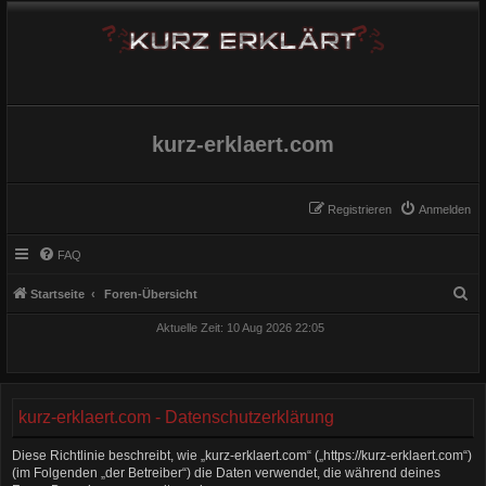
kurz-erklaert.com
Registrieren
Anmelden
FAQ
S
Startseite
Foren-Übersicht
u
Aktuelle Zeit: 10 Aug 2026 22:05
c
h
e
kurz-erklaert.com - Datenschutzerklärung
Diese Richtlinie beschreibt, wie „kurz-erklaert.com“ („https://kurz-erklaert.com“)
(im Folgenden „der Betreiber“) die Daten verwendet, die während deines