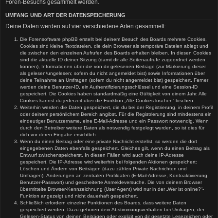
Foren-Besuchs gesammelt werden.
UMFANG UND ART DER DATENSPEICHERUNG
Deine Daten werden auf vier verschiedene Arten gesammelt:
Die Forensoftware phpBB erstellt bei deinem Besuch des Boards mehrere Cookies.
Cookies sind kleine Textdateien, die dein Browser als temporäre Dateien ablegt und
die zwischen den einzelnen Aufrufen des Boards erhalten bleiben. In diesen Cookies
sind die aktuelle ID deiner Sitzung (damit dir alle Seitenaufrufe zugeordnet werden
können), Informationen über die von dir gelesenen Beiträge (zur Markierung dieser
als gelesen/ungelesen; sofern du nicht angemeldet bist) sowie Informationen über
deine Teilnahme an Umfragen (sofern du nicht angemeldet bist) gespeichert. Ferner
werden deine Benutzer-ID, ein Authentifizierungsschlüssel und eine Session-ID
gespeichert. Die Cookies haben standardmäßig eine Gültigkeit von einem Jahr. Alle
Cookies kannst du jederzeit über die Funktion „Alle Cookies löschen“ löschen.
Weiterhin werden die Daten gespeichert, die du bei der Registrierung, in deinem Profil
oder deinem persönlichem Bereich angibst. Für die Registrierung sind mindestens ein
eindeutiger Benutzername, eine E-Mail-Adresse und ein Passwort notwendig. Wenn
durch den Betreiber weitere Daten als notwendig festgelegt wurden, so ist dies für
dich vor deren Eingabe ersichtlich.
Wenn du einen Beitrag oder eine private Nachricht erstellst, so werden die dort
eingegebenen Daten ebenfalls gespeichert. Gleiches gilt, wenn du einen Beitrag als
Entwurf zwischenspeicherst. In diesen Fällen wird auch deine IP-Adresse
gespeichert. Die IP-Adresse wird weiterhin bei folgenden Aktionen gespeichert:
Löschen und Ändern von Beiträgen (dazu zählen Private Nachrichten und
Umfragen), Änderungen an zentralen Profildaten (E-Mail-Adresse, Kontoaktivierung,
Benutzer-Passwort) und gescheiterte Anmeldeversuche. Die von deinem Browser
übermittelte Browser-Kennzeichnung (User Agent) wird nur in der „Wer ist online?“-
Funktion angezeigt und nicht dauerhaft gespeichert.
Schließlich erfordern einzelne Funktionen des Boards, dass weitere Daten
gespeichert werden. Dazu gehören dein Abstimmungsverhalten bei Umfragen, der
Gelesen-Status von deinen Beiträgen oder explizit von dir gesetzte Lesezeichen oder