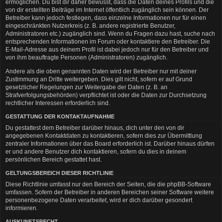
ermöglichen. Du bist dir daher bewusst, dass die Daten deines Profils und die
von dir erstellten Beiträge im Internet öffentlich zugänglich sein können. Der
Betreiber kann jedoch festlegen, dass einzelne Informationen nur für einen
eingeschränkten Nutzerkreis (z. B. andere registrierte Benutzer,
Administratoren etc.) zugänglich sind. Wenn du Fragen dazu hast, suche nach
entsprechenden Informationen im Forum oder kontaktiere den Betreiber. Die
E-Mail-Adresse aus deinem Profil ist dabei jedoch nur für den Betreiber und
von ihm beauftragte Personen (Administratoren) zugänglich.
Andere als die oben genannten Daten wird der Betreiber nur mit deiner
Zustimmung an Dritte weitergeben. Dies gilt nicht, sofern er auf Grund
gesetzlicher Regelungen zur Weitergabe der Daten (z. B. an
Strafverfolgungsbehörden) verpflichtet ist oder die Daten zur Durchsetzung
rechtlicher Interessen erforderlich sind.
GESTATTUNG DER KONTAKTAUFNAHME
Du gestattest dem Betreiber darüber hinaus, dich unter den von dir
angegebenen Kontaktdaten zu kontaktieren, sofern dies zur Übermittlung
zentraler Informationen über das Board erforderlich ist. Darüber hinaus dürfen
er und andere Benutzer dich kontaktieren, sofern du dies in deinem
persönlichen Bereich gestattet hast.
GELTUNGSBEREICH DIESER RICHTLINIE
Diese Richtlinie umfasst nur den Bereich der Seiten, die die phpBB-Software
umfassen. Sofern der Betreiber in anderen Bereichen seiner Software weitere
personenbezogene Daten verarbeitet, wird er dich darüber gesondert
informieren.
AUSKUNFTSRECHT