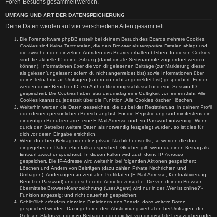
Foren-Besuchs gesammelt werden.
UMFANG UND ART DER DATENSPEICHERUNG
Deine Daten werden auf vier verschiedene Arten gesammelt:
Die Forensoftware phpBB erstellt bei deinem Besuch des Boards mehrere Cookies.
Cookies sind kleine Textdateien, die dein Browser als temporäre Dateien ablegt und
die zwischen den einzelnen Aufrufen des Boards erhalten bleiben. In diesen Cookies
sind die aktuelle ID deiner Sitzung (damit dir alle Seitenaufrufe zugeordnet werden
können), Informationen über die von dir gelesenen Beiträge (zur Markierung dieser
als gelesen/ungelesen; sofern du nicht angemeldet bist) sowie Informationen über
deine Teilnahme an Umfragen (sofern du nicht angemeldet bist) gespeichert. Ferner
werden deine Benutzer-ID, ein Authentifizierungsschlüssel und eine Session-ID
gespeichert. Die Cookies haben standardmäßig eine Gültigkeit von einem Jahr. Alle
Cookies kannst du jederzeit über die Funktion „Alle Cookies löschen“ löschen.
Weiterhin werden die Daten gespeichert, die du bei der Registrierung, in deinem Profil
oder deinem persönlichem Bereich angibst. Für die Registrierung sind mindestens ein
eindeutiger Benutzername, eine E-Mail-Adresse und ein Passwort notwendig. Wenn
durch den Betreiber weitere Daten als notwendig festgelegt wurden, so ist dies für
dich vor deren Eingabe ersichtlich.
Wenn du einen Beitrag oder eine private Nachricht erstellst, so werden die dort
eingegebenen Daten ebenfalls gespeichert. Gleiches gilt, wenn du einen Beitrag als
Entwurf zwischenspeicherst. In diesen Fällen wird auch deine IP-Adresse
gespeichert. Die IP-Adresse wird weiterhin bei folgenden Aktionen gespeichert:
Löschen und Ändern von Beiträgen (dazu zählen Private Nachrichten und
Umfragen), Änderungen an zentralen Profildaten (E-Mail-Adresse, Kontoaktivierung,
Benutzer-Passwort) und gescheiterte Anmeldeversuche. Die von deinem Browser
übermittelte Browser-Kennzeichnung (User Agent) wird nur in der „Wer ist online?“-
Funktion angezeigt und nicht dauerhaft gespeichert.
Schließlich erfordern einzelne Funktionen des Boards, dass weitere Daten
gespeichert werden. Dazu gehören dein Abstimmungsverhalten bei Umfragen, der
Gelesen-Status von deinen Beiträgen oder explizit von dir gesetzte Lesezeichen oder