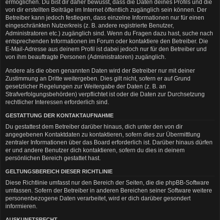
ermöglichen. Du bist dir daher bewusst, dass die Daten deines Profils und die
von dir erstellten Beiträge im Internet öffentlich zugänglich sein können. Der
Betreiber kann jedoch festlegen, dass einzelne Informationen nur für einen
eingeschränkten Nutzerkreis (z. B. andere registrierte Benutzer,
Administratoren etc.) zugänglich sind. Wenn du Fragen dazu hast, suche nach
entsprechenden Informationen im Forum oder kontaktiere den Betreiber. Die
E-Mail-Adresse aus deinem Profil ist dabei jedoch nur für den Betreiber und
von ihm beauftragte Personen (Administratoren) zugänglich.
Andere als die oben genannten Daten wird der Betreiber nur mit deiner
Zustimmung an Dritte weitergeben. Dies gilt nicht, sofern er auf Grund
gesetzlicher Regelungen zur Weitergabe der Daten (z. B. an
Strafverfolgungsbehörden) verpflichtet ist oder die Daten zur Durchsetzung
rechtlicher Interessen erforderlich sind.
GESTATTUNG DER KONTAKTAUFNAHME
Du gestattest dem Betreiber darüber hinaus, dich unter den von dir
angegebenen Kontaktdaten zu kontaktieren, sofern dies zur Übermittlung
zentraler Informationen über das Board erforderlich ist. Darüber hinaus dürfen
er und andere Benutzer dich kontaktieren, sofern du dies in deinem
persönlichen Bereich gestattet hast.
GELTUNGSBEREICH DIESER RICHTLINIE
Diese Richtlinie umfasst nur den Bereich der Seiten, die die phpBB-Software
umfassen. Sofern der Betreiber in anderen Bereichen seiner Software weitere
personenbezogene Daten verarbeitet, wird er dich darüber gesondert
informieren.
AUSKUNFTSRECHT