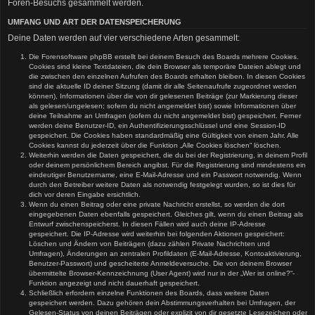
Foren-Besuchs gesammelt werden.
UMFANG UND ART DER DATENSPEICHERUNG
Deine Daten werden auf vier verschiedene Arten gesammelt:
Die Forensoftware phpBB erstellt bei deinem Besuch des Boards mehrere Cookies.
Cookies sind kleine Textdateien, die dein Browser als temporäre Dateien ablegt und
die zwischen den einzelnen Aufrufen des Boards erhalten bleiben. In diesen Cookies
sind die aktuelle ID deiner Sitzung (damit dir alle Seitenaufrufe zugeordnet werden
können), Informationen über die von dir gelesenen Beiträge (zur Markierung dieser
als gelesen/ungelesen; sofern du nicht angemeldet bist) sowie Informationen über
deine Teilnahme an Umfragen (sofern du nicht angemeldet bist) gespeichert. Ferner
werden deine Benutzer-ID, ein Authentifizierungsschlüssel und eine Session-ID
gespeichert. Die Cookies haben standardmäßig eine Gültigkeit von einem Jahr. Alle
Cookies kannst du jederzeit über die Funktion „Alle Cookies löschen“ löschen.
Weiterhin werden die Daten gespeichert, die du bei der Registrierung, in deinem Profil
oder deinem persönlichem Bereich angibst. Für die Registrierung sind mindestens ein
eindeutiger Benutzername, eine E-Mail-Adresse und ein Passwort notwendig. Wenn
durch den Betreiber weitere Daten als notwendig festgelegt wurden, so ist dies für
dich vor deren Eingabe ersichtlich.
Wenn du einen Beitrag oder eine private Nachricht erstellst, so werden die dort
eingegebenen Daten ebenfalls gespeichert. Gleiches gilt, wenn du einen Beitrag als
Entwurf zwischenspeicherst. In diesen Fällen wird auch deine IP-Adresse
gespeichert. Die IP-Adresse wird weiterhin bei folgenden Aktionen gespeichert:
Löschen und Ändern von Beiträgen (dazu zählen Private Nachrichten und
Umfragen), Änderungen an zentralen Profildaten (E-Mail-Adresse, Kontoaktivierung,
Benutzer-Passwort) und gescheiterte Anmeldeversuche. Die von deinem Browser
übermittelte Browser-Kennzeichnung (User Agent) wird nur in der „Wer ist online?“-
Funktion angezeigt und nicht dauerhaft gespeichert.
Schließlich erfordern einzelne Funktionen des Boards, dass weitere Daten
gespeichert werden. Dazu gehören dein Abstimmungsverhalten bei Umfragen, der
Gelesen-Status von deinen Beiträgen oder explizit von dir gesetzte Lesezeichen oder