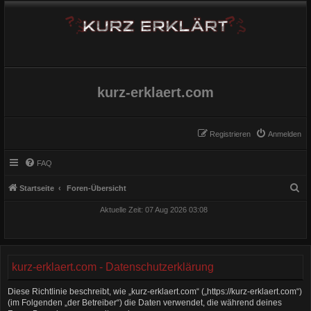
kurz-erklaert.com
Registrieren
Anmelden
FAQ
S
Startseite
Foren-Übersicht
u
Aktuelle Zeit: 07 Aug 2026 03:08
c
h
e
kurz-erklaert.com - Datenschutzerklärung
Diese Richtlinie beschreibt, wie „kurz-erklaert.com“ („https://kurz-erklaert.com“)
(im Folgenden „der Betreiber“) die Daten verwendet, die während deines