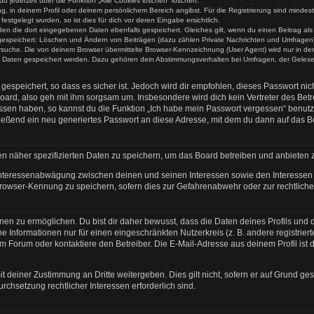
du jederzeit über die Funktion „Alle Cookies löschen“ löschen.
ung, in deinem Profil oder deinem persönlichem Bereich angibst. Für die Registrierung sind mind
stgelegt wurden, so ist dies für dich vor deren Eingabe ersichtlich.
rden die dort eingegebenen Daten ebenfalls gespeichert. Gleiches gilt, wenn du einen Beitrag al
n gespeichert: Löschen und Ändern von Beiträgen (dazu zählen Private Nachrichten und Umfragen)
uche. Die von deinem Browser übermittelte Browser-Kennzeichnung (User Agent) wird nur in der „
re Daten gespeichert werden. Dazu gehören dein Abstimmungsverhalten bei Umfragen, der Gelesen
espeichert, so dass es sicher ist. Jedoch wird dir empfohlen, dieses Passwort ni
oard, also geh mit ihm sorgsam um. Insbesondere wird dich kein Vertreter des Betre
essen haben, so kannst du die Funktion „Ich habe mein Passwort vergessen“ benut
ßend ein neu generiertes Passwort an diese Adresse, mit dem du dann auf das Bo
en näher spezifizierten Daten zu speichern, um das Board betreiben und anbieten 
 Interessenabwägung zwischen deinen und seinen Interessen sowie den Interessen D
rowser-Kennung zu speichern, sofern dies zur Gefahrenabwehr oder zur rechtlichen
n zu ermöglichen. Du bist dir daher bewusst, dass die Daten deines Profils und die 
e Informationen nur für einen eingeschränkten Nutzerkreis (z. B. andere registrier
Forum oder kontaktiere den Betreiber. Die E-Mail-Adresse aus deinem Profil ist d
t deiner Zustimmung an Dritte weitergeben. Dies gilt nicht, sofern er auf Grund ge
urchsetzung rechtlicher Interessen erforderlich sind.