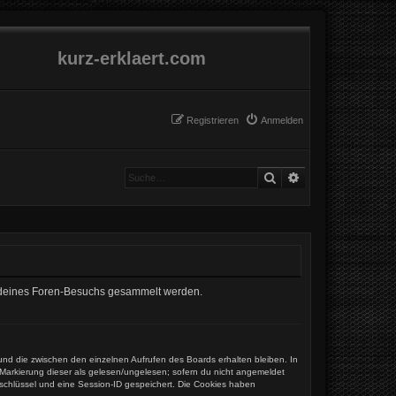
kurz-erklaert.com
Registrieren
Anmelden
Suche
Erweiterte Suche
end deines Foren-Besuchs gesammelt werden.
und die zwischen den einzelnen Aufrufen des Boards erhalten bleiben. In
r Markierung dieser als gelesen/ungelesen; sofern du nicht angemeldet
sschlüssel und eine Session-ID gespeichert. Die Cookies haben