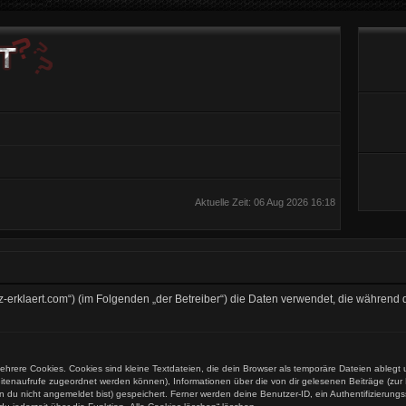
Aktuelle Zeit: 06 Aug 2026 16:18
//kurz-erklaert.com“) (im Folgenden „der Betreiber“) die Daten verwendet, die währ
hrere Cookies. Cookies sind kleine Textdateien, die dein Browser als temporäre Dateien ablegt 
 Seitenaufrufe zugeordnet werden können), Informationen über die von dir gelesenen Beiträge (zu
n du nicht angemeldet bist) gespeichert. Ferner werden deine Benutzer-ID, ein Authentifizierung