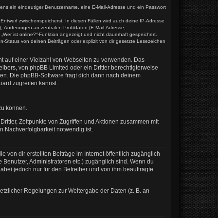
estens ein eindeutiger Benutzername, eine E-Mail-Adresse und ein Passwort
s Entwurf zwischenspeicherst. In diesen Fällen wird auch deine IP-Adresse
, Änderungen an zentralen Profildaten (E-Mail-Adresse,
Wer ist online?“-Funktion angezeigt und nicht dauerhaft gespeichert.
-Status von deinen Beiträgen oder explizit von dir gesetzte Lesezeichen
cht auf einer Vielzahl von Webseiten zu verwenden. Das
ibers, von phpBB Limited oder ein Dritter berechtigterweise
zen. Die phpBB-Software fragt dich dann nach deinem
ard zugreifen kannst.
zu können.
ritter, Zeitpunkte von Zugriffen und Aktionen zusammen mit
 Nachverfolgbarkeit notwendig ist.
von dir erstellten Beiträge im Internet öffentlich zugänglich
te Benutzer, Administratoren etc.) zugänglich sind. Wenn du
abei jedoch nur für den Betreiber und von ihm beauftragte
setzlicher Regelungen zur Weitergabe der Daten (z. B. an