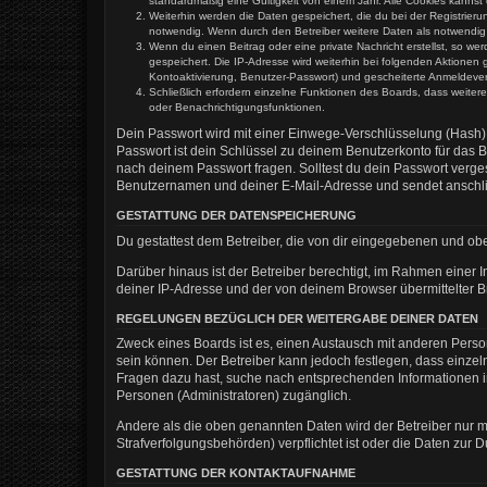
standardmäßig eine Gültigkeit von einem Jahr. Alle Cookies kannst 
Weiterhin werden die Daten gespeichert, die du bei der Registrier
notwendig. Wenn durch den Betreiber weitere Daten als notwendig fe
Wenn du einen Beitrag oder eine private Nachricht erstellst, so we
gespeichert. Die IP-Adresse wird weiterhin bei folgenden Aktione
Kontoaktivierung, Benutzer-Passwort) und gescheiterte Anmeldevers
Schließlich erfordern einzelne Funktionen des Boards, dass weite
oder Benachrichtigungsfunktionen.
Dein Passwort wird mit einer Einwege-Verschlüsselung (Hash) g
Passwort ist dein Schlüssel zu deinem Benutzerkonto für das B
nach deinem Passwort fragen. Solltest du dein Passwort verg
Benutzernamen und deiner E-Mail-Adresse und sendet anschlie
GESTATTUNG DER DATENSPEICHERUNG
Du gestattest dem Betreiber, die von dir eingegebenen und ob
Darüber hinaus ist der Betreiber berechtigt, im Rahmen einer
deiner IP-Adresse und der von deinem Browser übermittelter B
REGELUNGEN BEZÜGLICH DER WEITERGABE DEINER DATEN
Zweck eines Boards ist es, einen Austausch mit anderen Persone
sein können. Der Betreiber kann jedoch festlegen, dass einzeln
Fragen dazu hast, suche nach entsprechenden Informationen im 
Personen (Administratoren) zugänglich.
Andere als die oben genannten Daten wird der Betreiber nur mi
Strafverfolgungsbehörden) verpflichtet ist oder die Daten zur D
GESTATTUNG DER KONTAKTAUFNAHME