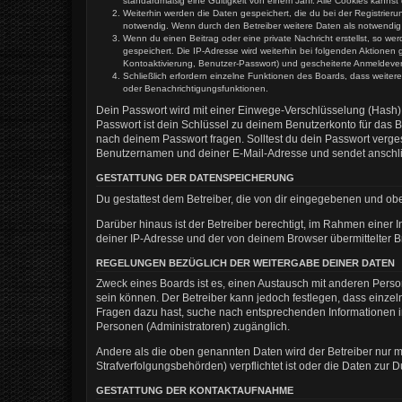
standardmäßig eine Gültigkeit von einem Jahr. Alle Cookies kannst 
Weiterhin werden die Daten gespeichert, die du bei der Registrier
notwendig. Wenn durch den Betreiber weitere Daten als notwendig fe
Wenn du einen Beitrag oder eine private Nachricht erstellst, so we
gespeichert. Die IP-Adresse wird weiterhin bei folgenden Aktione
Kontoaktivierung, Benutzer-Passwort) und gescheiterte Anmeldevers
Schließlich erfordern einzelne Funktionen des Boards, dass weite
oder Benachrichtigungsfunktionen.
Dein Passwort wird mit einer Einwege-Verschlüsselung (Hash) g
Passwort ist dein Schlüssel zu deinem Benutzerkonto für das B
nach deinem Passwort fragen. Solltest du dein Passwort verg
Benutzernamen und deiner E-Mail-Adresse und sendet anschlie
GESTATTUNG DER DATENSPEICHERUNG
Du gestattest dem Betreiber, die von dir eingegebenen und ob
Darüber hinaus ist der Betreiber berechtigt, im Rahmen einer
deiner IP-Adresse und der von deinem Browser übermittelter B
REGELUNGEN BEZÜGLICH DER WEITERGABE DEINER DATEN
Zweck eines Boards ist es, einen Austausch mit anderen Persone
sein können. Der Betreiber kann jedoch festlegen, dass einzeln
Fragen dazu hast, suche nach entsprechenden Informationen im 
Personen (Administratoren) zugänglich.
Andere als die oben genannten Daten wird der Betreiber nur mi
Strafverfolgungsbehörden) verpflichtet ist oder die Daten zur D
GESTATTUNG DER KONTAKTAUFNAHME