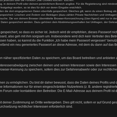
du jederzeit über die Funktion „Alle Cookies löschen“ löschen.
ung, in deinem Profil oder deinem persönlichem Bereich angibst. Für die Registrierung sind mind
stgelegt wurden, so ist dies für dich vor deren Eingabe ersichtlich.
rden die dort eingegebenen Daten ebenfalls gespeichert. Gleiches gilt, wenn du einen Beitrag al
n gespeichert: Löschen und Ändern von Beiträgen (dazu zählen Private Nachrichten und Umfragen)
uche. Die von deinem Browser übermittelte Browser-Kennzeichnung (User Agent) wird nur in der „
re Daten gespeichert werden. Dazu gehören dein Abstimmungsverhalten bei Umfragen, der Gelesen
espeichert, so dass es sicher ist. Jedoch wird dir empfohlen, dieses Passwort ni
oard, also geh mit ihm sorgsam um. Insbesondere wird dich kein Vertreter des Betre
essen haben, so kannst du die Funktion „Ich habe mein Passwort vergessen“ benut
ßend ein neu generiertes Passwort an diese Adresse, mit dem du dann auf das Bo
en näher spezifizierten Daten zu speichern, um das Board betreiben und anbieten 
 Interessenabwägung zwischen deinen und seinen Interessen sowie den Interessen D
rowser-Kennung zu speichern, sofern dies zur Gefahrenabwehr oder zur rechtlichen
n zu ermöglichen. Du bist dir daher bewusst, dass die Daten deines Profils und die 
e Informationen nur für einen eingeschränkten Nutzerkreis (z. B. andere registrier
Forum oder kontaktiere den Betreiber. Die E-Mail-Adresse aus deinem Profil ist d
t deiner Zustimmung an Dritte weitergeben. Dies gilt nicht, sofern er auf Grund ge
urchsetzung rechtlicher Interessen erforderlich sind.