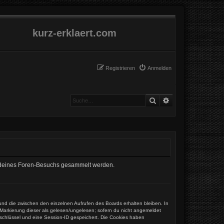
kurz-erklaert.com
Registrieren
Anmelden
Suche
Erweiterte Suche
end deines Foren-Besuchs gesammelt werden.
und die zwischen den einzelnen Aufrufen des Boards erhalten bleiben. In
r Markierung dieser als gelesen/ungelesen; sofern du nicht angemeldet
sschlüssel und eine Session-ID gespeichert. Die Cookies haben