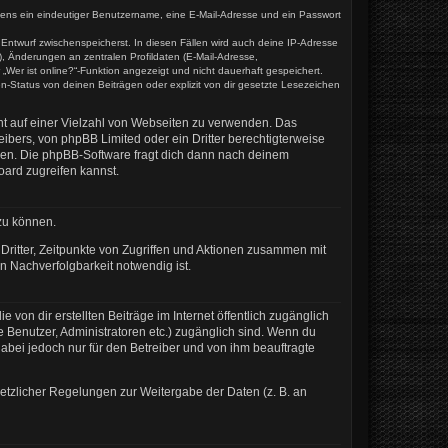
estens ein eindeutiger Benutzername, eine E-Mail-Adresse und ein Passwort
s Entwurf zwischenspeicherst. In diesen Fällen wird auch deine IP-Adresse
, Änderungen an zentralen Profildaten (E-Mail-Adresse,
Wer ist online?“-Funktion angezeigt und nicht dauerhaft gespeichert.
-Status von deinen Beiträgen oder explizit von dir gesetzte Lesezeichen
cht auf einer Vielzahl von Webseiten zu verwenden. Das
ibers, von phpBB Limited oder ein Dritter berechtigterweise
zen. Die phpBB-Software fragt dich dann nach deinem
ard zugreifen kannst.
zu können.
ritter, Zeitpunkte von Zugriffen und Aktionen zusammen mit
 Nachverfolgbarkeit notwendig ist.
von dir erstellten Beiträge im Internet öffentlich zugänglich
te Benutzer, Administratoren etc.) zugänglich sind. Wenn du
abei jedoch nur für den Betreiber und von ihm beauftragte
setzlicher Regelungen zur Weitergabe der Daten (z. B. an