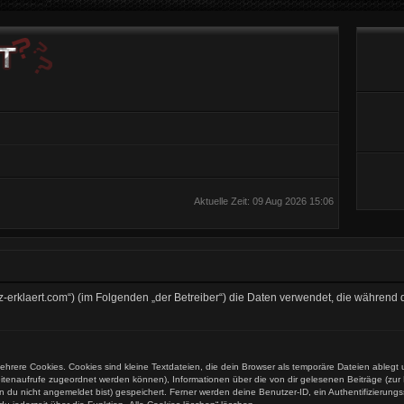
Aktuelle Zeit: 09 Aug 2026 15:06
//kurz-erklaert.com“) (im Folgenden „der Betreiber“) die Daten verwendet, die währ
hrere Cookies. Cookies sind kleine Textdateien, die dein Browser als temporäre Dateien ablegt 
 Seitenaufrufe zugeordnet werden können), Informationen über die von dir gelesenen Beiträge (zu
n du nicht angemeldet bist) gespeichert. Ferner werden deine Benutzer-ID, ein Authentifizierung