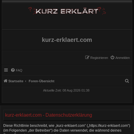
kurz-erklaert.com
Registrieren
Anmelden
FAQ
S
Startseite
Foren-Übersicht
u
Aktuelle Zeit: 08 Aug 2026 01:38
c
h
e
kurz-erklaert.com - Datenschutzerklärung
Diese Richtlinie beschreibt, wie „kurz-erklaert.com“ („https://kurz-erklaert.com“)
(im Folgenden „der Betreiber“) die Daten verwendet, die während deines