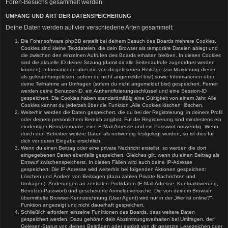
Foren-Besuchs gesammelt werden.
UMFANG UND ART DER DATENSPEICHERUNG
Deine Daten werden auf vier verschiedene Arten gesammelt:
Die Forensoftware phpBB erstellt bei deinem Besuch des Boards mehrere Cookies.
Cookies sind kleine Textdateien, die dein Browser als temporäre Dateien ablegt und
die zwischen den einzelnen Aufrufen des Boards erhalten bleiben. In diesen Cookies
sind die aktuelle ID deiner Sitzung (damit dir alle Seitenaufrufe zugeordnet werden
können), Informationen über die von dir gelesenen Beiträge (zur Markierung dieser
als gelesen/ungelesen; sofern du nicht angemeldet bist) sowie Informationen über
deine Teilnahme an Umfragen (sofern du nicht angemeldet bist) gespeichert. Ferner
werden deine Benutzer-ID, ein Authentifizierungsschlüssel und eine Session-ID
gespeichert. Die Cookies haben standardmäßig eine Gültigkeit von einem Jahr. Alle
Cookies kannst du jederzeit über die Funktion „Alle Cookies löschen“ löschen.
Weiterhin werden die Daten gespeichert, die du bei der Registrierung, in deinem Profil
oder deinem persönlichem Bereich angibst. Für die Registrierung sind mindestens ein
eindeutiger Benutzername, eine E-Mail-Adresse und ein Passwort notwendig. Wenn
durch den Betreiber weitere Daten als notwendig festgelegt wurden, so ist dies für
dich vor deren Eingabe ersichtlich.
Wenn du einen Beitrag oder eine private Nachricht erstellst, so werden die dort
eingegebenen Daten ebenfalls gespeichert. Gleiches gilt, wenn du einen Beitrag als
Entwurf zwischenspeicherst. In diesen Fällen wird auch deine IP-Adresse
gespeichert. Die IP-Adresse wird weiterhin bei folgenden Aktionen gespeichert:
Löschen und Ändern von Beiträgen (dazu zählen Private Nachrichten und
Umfragen), Änderungen an zentralen Profildaten (E-Mail-Adresse, Kontoaktivierung,
Benutzer-Passwort) und gescheiterte Anmeldeversuche. Die von deinem Browser
übermittelte Browser-Kennzeichnung (User Agent) wird nur in der „Wer ist online?“-
Funktion angezeigt und nicht dauerhaft gespeichert.
Schließlich erfordern einzelne Funktionen des Boards, dass weitere Daten
gespeichert werden. Dazu gehören dein Abstimmungsverhalten bei Umfragen, der
Gelesen-Status von deinen Beiträgen oder explizit von dir gesetzte Lesezeichen oder