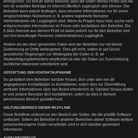
ermöglichen. Du bist dir daher bewusst, dass die Daten deines Profils und die
von dir erstellten Beiträge im Internet öffentlich zugänglich sein können. Der
Betreiber kann jedoch festlegen, dass einzelne Informationen nur für einen
eingeschränkten Nutzerkreis (z. B. andere registrierte Benutzer,
Administratoren etc.) zugänglich sind. Wenn du Fragen dazu hast, suche nach
entsprechenden Informationen im Forum oder kontaktiere den Betreiber. Die
E-Mail-Adresse aus deinem Profil ist dabei jedoch nur für den Betreiber und
von ihm beauftragte Personen (Administratoren) zugänglich.
Andere als die oben genannten Daten wird der Betreiber nur mit deiner
Zustimmung an Dritte weitergeben. Dies gilt nicht, sofern er auf Grund
gesetzlicher Regelungen zur Weitergabe der Daten (z. B. an
Strafverfolgungsbehörden) verpflichtet ist oder die Daten zur Durchsetzung
rechtlicher Interessen erforderlich sind.
GESTATTUNG DER KONTAKTAUFNAHME
Du gestattest dem Betreiber darüber hinaus, dich unter den von dir
angegebenen Kontaktdaten zu kontaktieren, sofern dies zur Übermittlung
zentraler Informationen über das Board erforderlich ist. Darüber hinaus dürfen
er und andere Benutzer dich kontaktieren, sofern du dies in deinem
persönlichen Bereich gestattet hast.
GELTUNGSBEREICH DIESER RICHTLINIE
Diese Richtlinie umfasst nur den Bereich der Seiten, die die phpBB-Software
umfassen. Sofern der Betreiber in anderen Bereichen seiner Software weitere
personenbezogene Daten verarbeitet, wird er dich darüber gesondert
informieren.
AUSKUNFTSRECHT