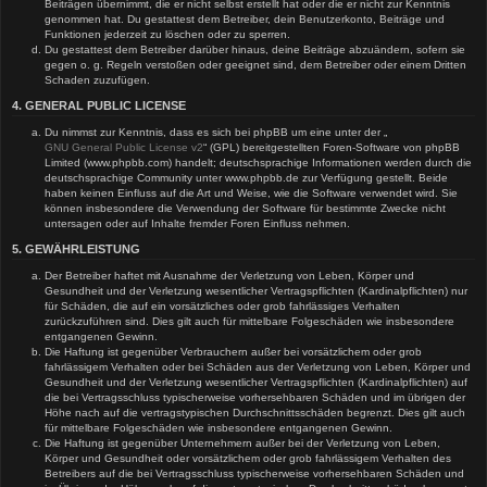
Beiträgen übernimmt, die er nicht selbst erstellt hat oder die er nicht zur Kenntnis
genommen hat. Du gestattest dem Betreiber, dein Benutzerkonto, Beiträge und
Funktionen jederzeit zu löschen oder zu sperren.
Du gestattest dem Betreiber darüber hinaus, deine Beiträge abzuändern, sofern sie
gegen o. g. Regeln verstoßen oder geeignet sind, dem Betreiber oder einem Dritten
Schaden zuzufügen.
4. GENERAL PUBLIC LICENSE
Du nimmst zur Kenntnis, dass es sich bei phpBB um eine unter der „
GNU General Public License v2
“ (GPL) bereitgestellten Foren-Software von phpBB
Limited (www.phpbb.com) handelt; deutschsprachige Informationen werden durch die
deutschsprachige Community unter www.phpbb.de zur Verfügung gestellt. Beide
haben keinen Einfluss auf die Art und Weise, wie die Software verwendet wird. Sie
können insbesondere die Verwendung der Software für bestimmte Zwecke nicht
untersagen oder auf Inhalte fremder Foren Einfluss nehmen.
5. GEWÄHRLEISTUNG
Der Betreiber haftet mit Ausnahme der Verletzung von Leben, Körper und
Gesundheit und der Verletzung wesentlicher Vertragspflichten (Kardinalpflichten) nur
für Schäden, die auf ein vorsätzliches oder grob fahrlässiges Verhalten
zurückzuführen sind. Dies gilt auch für mittelbare Folgeschäden wie insbesondere
entgangenen Gewinn.
Die Haftung ist gegenüber Verbrauchern außer bei vorsätzlichem oder grob
fahrlässigem Verhalten oder bei Schäden aus der Verletzung von Leben, Körper und
Gesundheit und der Verletzung wesentlicher Vertragspflichten (Kardinalpflichten) auf
die bei Vertragsschluss typischerweise vorhersehbaren Schäden und im übrigen der
Höhe nach auf die vertragstypischen Durchschnittsschäden begrenzt. Dies gilt auch
für mittelbare Folgeschäden wie insbesondere entgangenen Gewinn.
Die Haftung ist gegenüber Unternehmern außer bei der Verletzung von Leben,
Körper und Gesundheit oder vorsätzlichem oder grob fahrlässigem Verhalten des
Betreibers auf die bei Vertragsschluss typischerweise vorhersehbaren Schäden und