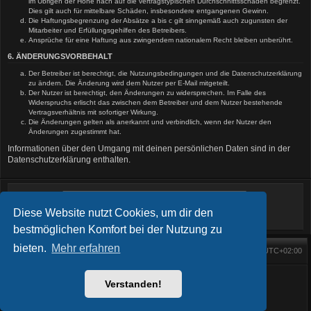
im Übrigen der Höhe nach auf die vertragstypischen Durchschnittsschäden begrenzt.
Dies gilt auch für mittelbare Schäden, insbesondere entgangenen Gewinn.
Die Haftungsbegrenzung der Absätze a bis c gilt sinngemäß auch zugunsten der
Mitarbeiter und Erfüllungsgehilfen des Betreibers.
Ansprüche für eine Haftung aus zwingendem nationalem Recht bleiben unberührt.
6. ÄNDERUNGSVORBEHALT
Der Betreiber ist berechtigt, die Nutzungsbedingungen und die Datenschutzerklärung
zu ändern. Die Änderung wird dem Nutzer per E-Mail mitgeteilt.
Der Nutzer ist berechtigt, den Änderungen zu widersprechen. Im Falle des
Widerspruchs erlischt das zwischen dem Betreiber und dem Nutzer bestehende
Vertragsverhältnis mit sofortiger Wirkung.
Die Änderungen gelten als anerkannt und verbindlich, wenn der Nutzer den
Änderungen zugestimmt hat.
Informationen über den Umgang mit deinen persönlichen Daten sind in der
Datenschutzerklärung enthalten.
Diese Website nutzt Cookies, um dir den
bestmöglichen Komfort bei der Nutzung zu
bieten.
Mehr erfahren
Foren-Übersicht
Alle Zeiten sind
UTC+02:00
Startseite
Alle Cookies löschen
Powered by
phpBB
® Forum Software © phpBB Limited
BlackBoard style phpBB® by
FanFanlaTuFlippe
Verstanden!
Deutsche Übersetzung durch
phpBB.de
Datenschutz
|
Nutzungsbedingungen