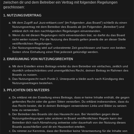
zwischen dir und dem Betreiber ein Vertrag mit folgenden Regelungen
geschlossen:
1. NUTZUNGSVERTRAG
Mit dem Zugriff auf „kurz-erklaert.com“ (im Folgenden „das Board“) schließt du einen
Nutzungsvertrag mit dem Betreiber des Boards ab (im Folgenden „Betreiber“) und
erklärst dich mit den nachfolgenden Regelungen einverstanden.
Wenn du mit diesen Regelungen nicht einverstanden bist, so darfst du das Board
nicht weiter nutzen. Für die Nutzung des Boards gelten jeweils die an dieser Stelle
veröffentlichten Regelungen.
Der Nutzungsvertrag wird auf unbestimmte Zeit geschlossen und kann von beiden
Seiten ohne Einhaltung einer Frist jederzeit gekündigt werden.
2. EINRÄUMUNG VON NUTZUNGSRECHTEN
Mit dem Erstellen eines Beitrags erteilst du dem Betreiber ein einfaches, zeitlich und
räumlich unbeschränktes und unentgeltliches Recht, deinen Beitrag im Rahmen des
Boards zu nutzen.
Das Nutzungsrecht nach Punkt 2, Unterpunkt a bleibt auch nach Kündigung des
Nutzungsvertrages bestehen.
3. PFLICHTEN DES NUTZERS
Du erklärst mit der Erstellung eines Beitrags, dass er keine Inhalte enthält, die gegen
geltendes Recht oder die guten Sitten verstoßen. Du erklärst insbesondere, dass du
das Recht besitzt, die in deinen Beiträgen verwendeten Links und Bilder zu setzen
bzw. zu verwenden.
Der Betreiber des Boards übt das Hausrecht aus. Bei Verstößen gegen diese
Nutzungsbedingungen oder anderer im Board veröffentlichten Regeln kann der
Betreiber dich nach Abmahnung zeitweise oder dauerhaft von der Nutzung dieses
Boards ausschließen und dir ein Hausverbot erteilen.
Du nimmst zur Kenntnis, dass der Betreiber keine Verantwortung für die Inhalte von