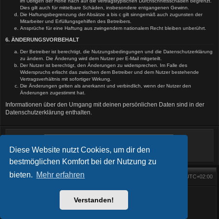
im Übrigen der Höhe nach auf die vertragstypischen Durchschnittsschäden begrenzt.
Dies gilt auch für mittelbare Schäden, insbesondere entgangenen Gewinn.
Die Haftungsbegrenzung der Absätze a bis c gilt sinngemäß auch zugunsten der
Mitarbeiter und Erfüllungsgehilfen des Betreibers.
Ansprüche für eine Haftung aus zwingendem nationalem Recht bleiben unberührt.
6. ÄNDERUNGSVORBEHALT
Der Betreiber ist berechtigt, die Nutzungsbedingungen und die Datenschutzerklärung
zu ändern. Die Änderung wird dem Nutzer per E-Mail mitgeteilt.
Der Nutzer ist berechtigt, den Änderungen zu widersprechen. Im Falle des
Widerspruchs erlischt das zwischen dem Betreiber und dem Nutzer bestehende
Vertragsverhältnis mit sofortiger Wirkung.
Die Änderungen gelten als anerkannt und verbindlich, wenn der Nutzer den
Änderungen zugestimmt hat.
Informationen über den Umgang mit deinen persönlichen Daten sind in der
Datenschutzerklärung enthalten.
Diese Website nutzt Cookies, um dir den
bestmöglichen Komfort bei der Nutzung zu
bieten.
Mehr erfahren
Foren-Übersicht
Alle Zeiten sind
UTC+02:00
Startseite
Alle Cookies löschen
Powered by
phpBB
® Forum Software © phpBB Limited
BlackBoard style phpBB® by
FanFanlaTuFlippe
Verstanden!
Deutsche Übersetzung durch
phpBB.de
Datenschutz
|
Nutzungsbedingungen