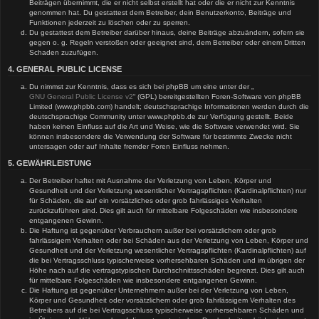
Beiträgen übernimmt, die er nicht selbst erstellt hat oder die er nicht zur Kenntnis
genommen hat. Du gestattest dem Betreiber, dein Benutzerkonto, Beiträge und
Funktionen jederzeit zu löschen oder zu sperren.
Du gestattest dem Betreiber darüber hinaus, deine Beiträge abzuändern, sofern sie
gegen o. g. Regeln verstoßen oder geeignet sind, dem Betreiber oder einem Dritten
Schaden zuzufügen.
4. GENERAL PUBLIC LICENSE
Du nimmst zur Kenntnis, dass es sich bei phpBB um eine unter der „
GNU General Public License v2
“ (GPL) bereitgestellten Foren-Software von phpBB
Limited (www.phpbb.com) handelt; deutschsprachige Informationen werden durch die
deutschsprachige Community unter www.phpbb.de zur Verfügung gestellt. Beide
haben keinen Einfluss auf die Art und Weise, wie die Software verwendet wird. Sie
können insbesondere die Verwendung der Software für bestimmte Zwecke nicht
untersagen oder auf Inhalte fremder Foren Einfluss nehmen.
5. GEWÄHRLEISTUNG
Der Betreiber haftet mit Ausnahme der Verletzung von Leben, Körper und
Gesundheit und der Verletzung wesentlicher Vertragspflichten (Kardinalpflichten) nur
für Schäden, die auf ein vorsätzliches oder grob fahrlässiges Verhalten
zurückzuführen sind. Dies gilt auch für mittelbare Folgeschäden wie insbesondere
entgangenen Gewinn.
Die Haftung ist gegenüber Verbrauchern außer bei vorsätzlichem oder grob
fahrlässigem Verhalten oder bei Schäden aus der Verletzung von Leben, Körper und
Gesundheit und der Verletzung wesentlicher Vertragspflichten (Kardinalpflichten) auf
die bei Vertragsschluss typischerweise vorhersehbaren Schäden und im übrigen der
Höhe nach auf die vertragstypischen Durchschnittsschäden begrenzt. Dies gilt auch
für mittelbare Folgeschäden wie insbesondere entgangenen Gewinn.
Die Haftung ist gegenüber Unternehmern außer bei der Verletzung von Leben,
Körper und Gesundheit oder vorsätzlichem oder grob fahrlässigem Verhalten des
Betreibers auf die bei Vertragsschluss typischerweise vorhersehbaren Schäden und