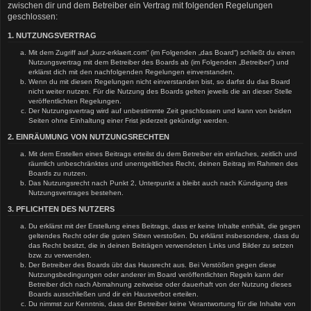
zwischen dir und dem Betreiber ein Vertrag mit folgenden Regelungen
geschlossen:
1. NUTZUNGSVERTRAG
Mit dem Zugriff auf „kurz-erklaert.com“ (im Folgenden „das Board“) schließt du einen
Nutzungsvertrag mit dem Betreiber des Boards ab (im Folgenden „Betreiber“) und
erklärst dich mit den nachfolgenden Regelungen einverstanden.
Wenn du mit diesen Regelungen nicht einverstanden bist, so darfst du das Board
nicht weiter nutzen. Für die Nutzung des Boards gelten jeweils die an dieser Stelle
veröffentlichten Regelungen.
Der Nutzungsvertrag wird auf unbestimmte Zeit geschlossen und kann von beiden
Seiten ohne Einhaltung einer Frist jederzeit gekündigt werden.
2. EINRÄUMUNG VON NUTZUNGSRECHTEN
Mit dem Erstellen eines Beitrags erteilst du dem Betreiber ein einfaches, zeitlich und
räumlich unbeschränktes und unentgeltliches Recht, deinen Beitrag im Rahmen des
Boards zu nutzen.
Das Nutzungsrecht nach Punkt 2, Unterpunkt a bleibt auch nach Kündigung des
Nutzungsvertrages bestehen.
3. PFLICHTEN DES NUTZERS
Du erklärst mit der Erstellung eines Beitrags, dass er keine Inhalte enthält, die gegen
geltendes Recht oder die guten Sitten verstoßen. Du erklärst insbesondere, dass du
das Recht besitzt, die in deinen Beiträgen verwendeten Links und Bilder zu setzen
bzw. zu verwenden.
Der Betreiber des Boards übt das Hausrecht aus. Bei Verstößen gegen diese
Nutzungsbedingungen oder anderer im Board veröffentlichten Regeln kann der
Betreiber dich nach Abmahnung zeitweise oder dauerhaft von der Nutzung dieses
Boards ausschließen und dir ein Hausverbot erteilen.
Du nimmst zur Kenntnis, dass der Betreiber keine Verantwortung für die Inhalte von