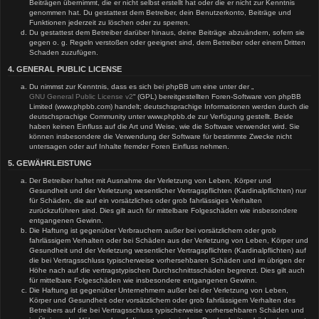
Beiträgen übernimmt, die er nicht selbst erstellt hat oder die er nicht zur Kenntnis
genommen hat. Du gestattest dem Betreiber, dein Benutzerkonto, Beiträge und
Funktionen jederzeit zu löschen oder zu sperren.
Du gestattest dem Betreiber darüber hinaus, deine Beiträge abzuändern, sofern sie
gegen o. g. Regeln verstoßen oder geeignet sind, dem Betreiber oder einem Dritten
Schaden zuzufügen.
4. GENERAL PUBLIC LICENSE
Du nimmst zur Kenntnis, dass es sich bei phpBB um eine unter der „
GNU General Public License v2
“ (GPL) bereitgestellten Foren-Software von phpBB
Limited (www.phpbb.com) handelt; deutschsprachige Informationen werden durch die
deutschsprachige Community unter www.phpbb.de zur Verfügung gestellt. Beide
haben keinen Einfluss auf die Art und Weise, wie die Software verwendet wird. Sie
können insbesondere die Verwendung der Software für bestimmte Zwecke nicht
untersagen oder auf Inhalte fremder Foren Einfluss nehmen.
5. GEWÄHRLEISTUNG
Der Betreiber haftet mit Ausnahme der Verletzung von Leben, Körper und
Gesundheit und der Verletzung wesentlicher Vertragspflichten (Kardinalpflichten) nur
für Schäden, die auf ein vorsätzliches oder grob fahrlässiges Verhalten
zurückzuführen sind. Dies gilt auch für mittelbare Folgeschäden wie insbesondere
entgangenen Gewinn.
Die Haftung ist gegenüber Verbrauchern außer bei vorsätzlichem oder grob
fahrlässigem Verhalten oder bei Schäden aus der Verletzung von Leben, Körper und
Gesundheit und der Verletzung wesentlicher Vertragspflichten (Kardinalpflichten) auf
die bei Vertragsschluss typischerweise vorhersehbaren Schäden und im übrigen der
Höhe nach auf die vertragstypischen Durchschnittsschäden begrenzt. Dies gilt auch
für mittelbare Folgeschäden wie insbesondere entgangenen Gewinn.
Die Haftung ist gegenüber Unternehmern außer bei der Verletzung von Leben,
Körper und Gesundheit oder vorsätzlichem oder grob fahrlässigem Verhalten des
Betreibers auf die bei Vertragsschluss typischerweise vorhersehbaren Schäden und