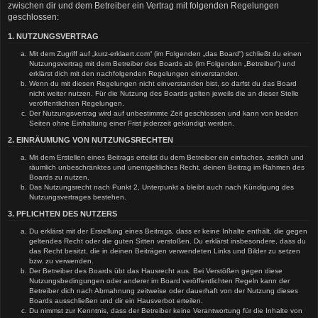
zwischen dir und dem Betreiber ein Vertrag mit folgenden Regelungen
geschlossen:
1. NUTZUNGSVERTRAG
Mit dem Zugriff auf „kurz-erklaert.com“ (im Folgenden „das Board“) schließt du einen
Nutzungsvertrag mit dem Betreiber des Boards ab (im Folgenden „Betreiber“) und
erklärst dich mit den nachfolgenden Regelungen einverstanden.
Wenn du mit diesen Regelungen nicht einverstanden bist, so darfst du das Board
nicht weiter nutzen. Für die Nutzung des Boards gelten jeweils die an dieser Stelle
veröffentlichten Regelungen.
Der Nutzungsvertrag wird auf unbestimmte Zeit geschlossen und kann von beiden
Seiten ohne Einhaltung einer Frist jederzeit gekündigt werden.
2. EINRÄUMUNG VON NUTZUNGSRECHTEN
Mit dem Erstellen eines Beitrags erteilst du dem Betreiber ein einfaches, zeitlich und
räumlich unbeschränktes und unentgeltliches Recht, deinen Beitrag im Rahmen des
Boards zu nutzen.
Das Nutzungsrecht nach Punkt 2, Unterpunkt a bleibt auch nach Kündigung des
Nutzungsvertrages bestehen.
3. PFLICHTEN DES NUTZERS
Du erklärst mit der Erstellung eines Beitrags, dass er keine Inhalte enthält, die gegen
geltendes Recht oder die guten Sitten verstoßen. Du erklärst insbesondere, dass du
das Recht besitzt, die in deinen Beiträgen verwendeten Links und Bilder zu setzen
bzw. zu verwenden.
Der Betreiber des Boards übt das Hausrecht aus. Bei Verstößen gegen diese
Nutzungsbedingungen oder anderer im Board veröffentlichten Regeln kann der
Betreiber dich nach Abmahnung zeitweise oder dauerhaft von der Nutzung dieses
Boards ausschließen und dir ein Hausverbot erteilen.
Du nimmst zur Kenntnis, dass der Betreiber keine Verantwortung für die Inhalte von