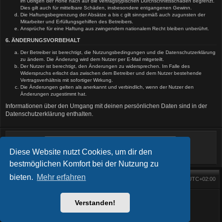
im Übrigen der Höhe nach auf die vertragstypischen Durchschnittsschäden begrenzt.
Dies gilt auch für mittelbare Schäden, insbesondere entgangenen Gewinn.
Die Haftungsbegrenzung der Absätze a bis c gilt sinngemäß auch zugunsten der
Mitarbeiter und Erfüllungsgehilfen des Betreibers.
Ansprüche für eine Haftung aus zwingendem nationalem Recht bleiben unberührt.
6. ÄNDERUNGSVORBEHALT
Der Betreiber ist berechtigt, die Nutzungsbedingungen und die Datenschutzerklärung
zu ändern. Die Änderung wird dem Nutzer per E-Mail mitgeteilt.
Der Nutzer ist berechtigt, den Änderungen zu widersprechen. Im Falle des
Widerspruchs erlischt das zwischen dem Betreiber und dem Nutzer bestehende
Vertragsverhältnis mit sofortiger Wirkung.
Die Änderungen gelten als anerkannt und verbindlich, wenn der Nutzer den
Änderungen zugestimmt hat.
Informationen über den Umgang mit deinen persönlichen Daten sind in der
Datenschutzerklärung enthalten.
Diese Website nutzt Cookies, um dir den
bestmöglichen Komfort bei der Nutzung zu
bieten.
Mehr erfahren
Foren-Übersicht
Alle Zeiten sind
UTC+02:00
Startseite
Alle Cookies löschen
Powered by
phpBB
® Forum Software © phpBB Limited
BlackBoard style phpBB® by
FanFanlaTuFlippe
Verstanden!
Deutsche Übersetzung durch
phpBB.de
Datenschutz
|
Nutzungsbedingungen