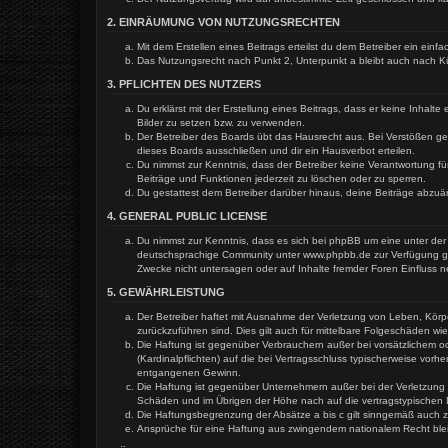
2. EINRÄUMUNG VON NUTZUNGSRECHTEN
Mit dem Erstellen eines Beitrags erteilst du dem Betreiber ein ein
Das Nutzungsrecht nach Punkt 2, Unterpunkt a bleibt auch nach 
3. PFLICHTEN DES NUTZERS
Du erklärst mit der Erstellung eines Beitrags, dass er keine Inhal
Bilder zu setzen bzw. zu verwenden.
Der Betreiber des Boards übt das Hausrecht aus. Bei Verstößen g
dieses Boards ausschließen und dir ein Hausverbot erteilen.
Du nimmst zur Kenntnis, dass der Betreiber keine Verantwortung für
Beiträge und Funktionen jederzeit zu löschen oder zu sperren.
Du gestattest dem Betreiber darüber hinaus, deine Beiträge abzuä
4. GENERAL PUBLIC LICENSE
Du nimmst zur Kenntnis, dass es sich bei phpBB um eine unter der 
deutschsprachige Community unter www.phpbb.de zur Verfügung gest
Zwecke nicht untersagen oder auf Inhalte fremder Foren Einfluss 
5. GEWÄHRLEISTUNG
Der Betreiber haftet mit Ausnahme der Verletzung von Leben, Körper
zurückzuführen sind. Dies gilt auch für mittelbare Folgeschäden 
Die Haftung ist gegenüber Verbrauchern außer bei vorsätzlichem o
(Kardinalpflichten) auf die bei Vertragsschluss typischerweise vo
entgangenen Gewinn.
Die Haftung ist gegenüber Unternehmern außer bei der Verletzung 
Schäden und im Übrigen der Höhe nach auf die vertragstypischen 
Die Haftungsbegrenzung der Absätze a bis c gilt sinngemäß auch zu
Ansprüche für eine Haftung aus zwingendem nationalem Recht ble