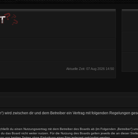
Aktuelle Zeit: 07 Aug 2026 14:50
t.com“) wird zwischen dir und dem Betreiber ein Vertrag mit folgenden Regelungen ge
) schließt du einen Nutzungsvertrag mit dem Betreiber des Boards ab (im Folgenden „Betreiber“) 
du das Board nicht weiter nutzen. Für die Nutzung des Boards gelten jeweils die an dieser Stell
nn von beiden Seiten ohne Einhaltung einer Frist jederzeit gekündigt werden.