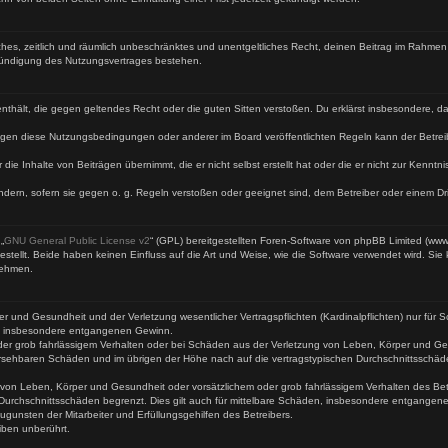
faches, zeitlich und räumlich unbeschränktes und unentgeltliches Recht, deinen Beitrag im Rahme
Kündigung des Nutzungsvertrages bestehen.
te enthält, die gegen geltendes Recht oder die guten Sitten verstoßen. Du erklärst insbesondere, 
egen diese Nutzungsbedingungen oder anderer im Board veröffentlichten Regeln kann der Betre
 die Inhalte von Beiträgen übernimmt, die er nicht selbst erstellt hat oder die er nicht zur Kenn
ndern, sofern sie gegen o. g. Regeln verstoßen oder geeignet sind, dem Betreiber oder einem D
„
GNU General Public License v2
“ (GPL) bereitgestellten Foren-Software von phpBB Limited (ww
ellt. Beide haben keinen Einfluss auf die Art und Weise, wie die Software verwendet wird. Si
nehmen.
 und Gesundheit und der Verletzung wesentlicher Vertragspflichten (Kardinalpflichten) nur für Sc
wie insbesondere entgangenen Gewinn.
der grob fahrlässigem Verhalten oder bei Schäden aus der Verletzung von Leben, Körper und Ges
rhersehbaren Schäden und im übrigen der Höhe nach auf die vertragstypischen Durchschnittsschäd
von Leben, Körper und Gesundheit oder vorsätzlichem oder grob fahrlässigem Verhalten des Betr
Durchschnittsschäden begrenzt. Dies gilt auch für mittelbare Schäden, insbesondere entgangen
gunsten der Mitarbeiter und Erfüllungsgehilfen des Betreibers.
iben unberührt.