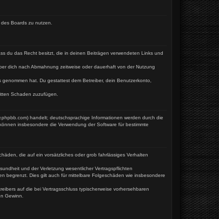
n des Boards zu nutzen.
dass du das Recht besitzt, die in deinen Beiträgen verwendeten Links und
iber dich nach Abmahnung zeitweise oder dauerhaft von der Nutzung
tnis genommen hat. Du gestattest dem Betreiber, dein Benutzerkonto,
ritten Schaden zuzufügen.
w.phpbb.com) handelt; deutschsprachige Informationen werden durch die
e können insbesondere die Verwendung der Software für bestimmte
häden, die auf ein vorsätzliches oder grob fahrlässiges Verhalten
undheit und der Verletzung wesentlicher Vertragspflichten
en begrenzt. Dies gilt auch für mittelbare Folgeschäden wie insbesondere
eibers auf die bei Vertragsschluss typischerweise vorhersehbaren
en Gewinn.