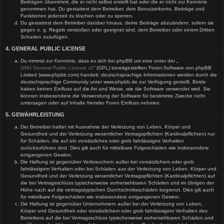
Beiträgen übernimmt, die er nicht selbst erstellt hat oder die er nicht zur Kenntnis
genommen hat. Du gestattest dem Betreiber, dein Benutzerkonto, Beiträge und
Funktionen jederzeit zu löschen oder zu sperren.
Du gestattest dem Betreiber darüber hinaus, deine Beiträge abzuändern, sofern sie
gegen o. g. Regeln verstoßen oder geeignet sind, dem Betreiber oder einem Dritten
Schaden zuzufügen.
4. GENERAL PUBLIC LICENSE
Du nimmst zur Kenntnis, dass es sich bei phpBB um eine unter der „
GNU General Public License v2
“ (GPL) bereitgestellten Foren-Software von phpBB
Limited (www.phpbb.com) handelt; deutschsprachige Informationen werden durch die
deutschsprachige Community unter www.phpbb.de zur Verfügung gestellt. Beide
haben keinen Einfluss auf die Art und Weise, wie die Software verwendet wird. Sie
können insbesondere die Verwendung der Software für bestimmte Zwecke nicht
untersagen oder auf Inhalte fremder Foren Einfluss nehmen.
5. GEWÄHRLEISTUNG
Der Betreiber haftet mit Ausnahme der Verletzung von Leben, Körper und
Gesundheit und der Verletzung wesentlicher Vertragspflichten (Kardinalpflichten) nur
für Schäden, die auf ein vorsätzliches oder grob fahrlässiges Verhalten
zurückzuführen sind. Dies gilt auch für mittelbare Folgeschäden wie insbesondere
entgangenen Gewinn.
Die Haftung ist gegenüber Verbrauchern außer bei vorsätzlichem oder grob
fahrlässigem Verhalten oder bei Schäden aus der Verletzung von Leben, Körper und
Gesundheit und der Verletzung wesentlicher Vertragspflichten (Kardinalpflichten) auf
die bei Vertragsschluss typischerweise vorhersehbaren Schäden und im übrigen der
Höhe nach auf die vertragstypischen Durchschnittsschäden begrenzt. Dies gilt auch
für mittelbare Folgeschäden wie insbesondere entgangenen Gewinn.
Die Haftung ist gegenüber Unternehmern außer bei der Verletzung von Leben,
Körper und Gesundheit oder vorsätzlichem oder grob fahrlässigem Verhalten des
Betreibers auf die bei Vertragsschluss typischerweise vorhersehbaren Schäden und