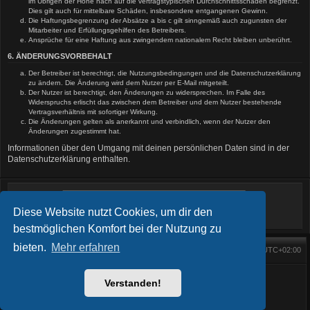
im Übrigen der Höhe nach auf die vertragstypischen Durchschnittsschäden begrenzt.
Dies gilt auch für mittelbare Schäden, insbesondere entgangenen Gewinn.
Die Haftungsbegrenzung der Absätze a bis c gilt sinngemäß auch zugunsten der
Mitarbeiter und Erfüllungsgehilfen des Betreibers.
Ansprüche für eine Haftung aus zwingendem nationalem Recht bleiben unberührt.
6. ÄNDERUNGSVORBEHALT
Der Betreiber ist berechtigt, die Nutzungsbedingungen und die Datenschutzerklärung
zu ändern. Die Änderung wird dem Nutzer per E-Mail mitgeteilt.
Der Nutzer ist berechtigt, den Änderungen zu widersprechen. Im Falle des
Widerspruchs erlischt das zwischen dem Betreiber und dem Nutzer bestehende
Vertragsverhältnis mit sofortiger Wirkung.
Die Änderungen gelten als anerkannt und verbindlich, wenn der Nutzer den
Änderungen zugestimmt hat.
Informationen über den Umgang mit deinen persönlichen Daten sind in der
Datenschutzerklärung enthalten.
Diese Website nutzt Cookies, um dir den
bestmöglichen Komfort bei der Nutzung zu
bieten.
Mehr erfahren
Foren-Übersicht
Alle Zeiten sind
UTC+02:00
Startseite
Alle Cookies löschen
Powered by
phpBB
® Forum Software © phpBB Limited
BlackBoard style phpBB® by
FanFanlaTuFlippe
Verstanden!
Deutsche Übersetzung durch
phpBB.de
Datenschutz
|
Nutzungsbedingungen