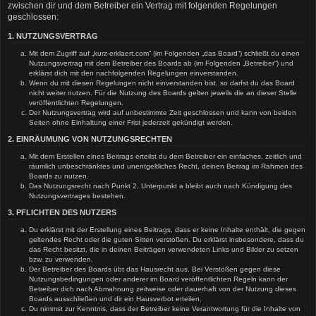
zwischen dir und dem Betreiber ein Vertrag mit folgenden Regelungen
geschlossen:
1. NUTZUNGSVERTRAG
Mit dem Zugriff auf „kurz-erklaert.com“ (im Folgenden „das Board“) schließt du einen
Nutzungsvertrag mit dem Betreiber des Boards ab (im Folgenden „Betreiber“) und
erklärst dich mit den nachfolgenden Regelungen einverstanden.
Wenn du mit diesen Regelungen nicht einverstanden bist, so darfst du das Board
nicht weiter nutzen. Für die Nutzung des Boards gelten jeweils die an dieser Stelle
veröffentlichten Regelungen.
Der Nutzungsvertrag wird auf unbestimmte Zeit geschlossen und kann von beiden
Seiten ohne Einhaltung einer Frist jederzeit gekündigt werden.
2. EINRÄUMUNG VON NUTZUNGSRECHTEN
Mit dem Erstellen eines Beitrags erteilst du dem Betreiber ein einfaches, zeitlich und
räumlich unbeschränktes und unentgeltliches Recht, deinen Beitrag im Rahmen des
Boards zu nutzen.
Das Nutzungsrecht nach Punkt 2, Unterpunkt a bleibt auch nach Kündigung des
Nutzungsvertrages bestehen.
3. PFLICHTEN DES NUTZERS
Du erklärst mit der Erstellung eines Beitrags, dass er keine Inhalte enthält, die gegen
geltendes Recht oder die guten Sitten verstoßen. Du erklärst insbesondere, dass du
das Recht besitzt, die in deinen Beiträgen verwendeten Links und Bilder zu setzen
bzw. zu verwenden.
Der Betreiber des Boards übt das Hausrecht aus. Bei Verstößen gegen diese
Nutzungsbedingungen oder anderer im Board veröffentlichten Regeln kann der
Betreiber dich nach Abmahnung zeitweise oder dauerhaft von der Nutzung dieses
Boards ausschließen und dir ein Hausverbot erteilen.
Du nimmst zur Kenntnis, dass der Betreiber keine Verantwortung für die Inhalte von