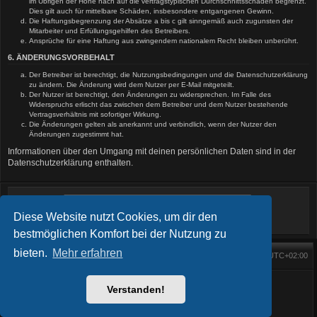
im Übrigen der Höhe nach auf die vertragstypischen Durchschnittsschäden begrenzt.
Dies gilt auch für mittelbare Schäden, insbesondere entgangenen Gewinn.
Die Haftungsbegrenzung der Absätze a bis c gilt sinngemäß auch zugunsten der
Mitarbeiter und Erfüllungsgehilfen des Betreibers.
Ansprüche für eine Haftung aus zwingendem nationalem Recht bleiben unberührt.
6. ÄNDERUNGSVORBEHALT
Der Betreiber ist berechtigt, die Nutzungsbedingungen und die Datenschutzerklärung
zu ändern. Die Änderung wird dem Nutzer per E-Mail mitgeteilt.
Der Nutzer ist berechtigt, den Änderungen zu widersprechen. Im Falle des
Widerspruchs erlischt das zwischen dem Betreiber und dem Nutzer bestehende
Vertragsverhältnis mit sofortiger Wirkung.
Die Änderungen gelten als anerkannt und verbindlich, wenn der Nutzer den
Änderungen zugestimmt hat.
Informationen über den Umgang mit deinen persönlichen Daten sind in der
Datenschutzerklärung enthalten.
Diese Website nutzt Cookies, um dir den
bestmöglichen Komfort bei der Nutzung zu
bieten.
Mehr erfahren
Foren-Übersicht
Alle Zeiten sind
UTC+02:00
Startseite
Alle Cookies löschen
Powered by
phpBB
® Forum Software © phpBB Limited
BlackBoard style phpBB® by
FanFanlaTuFlippe
Verstanden!
Deutsche Übersetzung durch
phpBB.de
Datenschutz
|
Nutzungsbedingungen