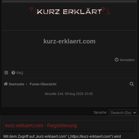
kurz-erklaert.com
Anmelden
FAQ
S
Startseite
Foren-Übersicht
u
Aktuelle Zeit: 08 Aug 2026 10:05
c
h
Sprache:
e
kurz-erklaert.com - Registrierung
Mit dem Zugriff auf „kurz-erklaert.com“ („https://kurz-erklaert.com“) wird