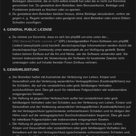
Beiträgen übernimmt, die er nicht selbst erstellt hat oder die er nicht zur Kenntnis
genommen hat. Du gestattest dem Betreiber, dein Benutzerkonto, Beiträge und
Funktionen jederzeit zu löschen oder zu sperren.
Du gestattest dem Betreiber darüber hinaus, deine Beiträge abzuändern, sofern sie
gegen o. g. Regeln verstoßen oder geeignet sind, dem Betreiber oder einem Dritten
Schaden zuzufügen.
4. GENERAL PUBLIC LICENSE
Du nimmst zur Kenntnis, dass es sich bei phpBB um eine unter der „
GNU General Public License v2
“ (GPL) bereitgestellten Foren-Software von phpBB
Limited (www.phpbb.com) handelt; deutschsprachige Informationen werden durch die
deutschsprachige Community unter www.phpbb.de zur Verfügung gestellt. Beide
haben keinen Einfluss auf die Art und Weise, wie die Software verwendet wird. Sie
können insbesondere die Verwendung der Software für bestimmte Zwecke nicht
untersagen oder auf Inhalte fremder Foren Einfluss nehmen.
5. GEWÄHRLEISTUNG
Der Betreiber haftet mit Ausnahme der Verletzung von Leben, Körper und
Gesundheit und der Verletzung wesentlicher Vertragspflichten (Kardinalpflichten) nur
für Schäden, die auf ein vorsätzliches oder grob fahrlässiges Verhalten
zurückzuführen sind. Dies gilt auch für mittelbare Folgeschäden wie insbesondere
entgangenen Gewinn.
Die Haftung ist gegenüber Verbrauchern außer bei vorsätzlichem oder grob
fahrlässigem Verhalten oder bei Schäden aus der Verletzung von Leben, Körper und
Gesundheit und der Verletzung wesentlicher Vertragspflichten (Kardinalpflichten) auf
die bei Vertragsschluss typischerweise vorhersehbaren Schäden und im übrigen der
Höhe nach auf die vertragstypischen Durchschnittsschäden begrenzt. Dies gilt auch
für mittelbare Folgeschäden wie insbesondere entgangenen Gewinn.
Die Haftung ist gegenüber Unternehmern außer bei der Verletzung von Leben,
Körper und Gesundheit oder vorsätzlichem oder grob fahrlässigem Verhalten des
Betreibers auf die bei Vertragsschluss typischerweise vorhersehbaren Schäden und