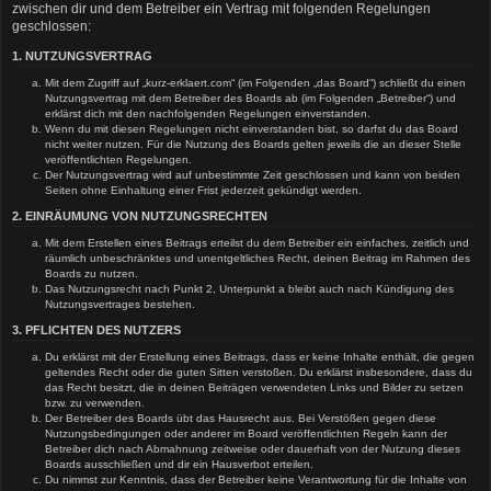
zwischen dir und dem Betreiber ein Vertrag mit folgenden Regelungen
geschlossen:
1. NUTZUNGSVERTRAG
Mit dem Zugriff auf „kurz-erklaert.com“ (im Folgenden „das Board“) schließt du einen
Nutzungsvertrag mit dem Betreiber des Boards ab (im Folgenden „Betreiber“) und
erklärst dich mit den nachfolgenden Regelungen einverstanden.
Wenn du mit diesen Regelungen nicht einverstanden bist, so darfst du das Board
nicht weiter nutzen. Für die Nutzung des Boards gelten jeweils die an dieser Stelle
veröffentlichten Regelungen.
Der Nutzungsvertrag wird auf unbestimmte Zeit geschlossen und kann von beiden
Seiten ohne Einhaltung einer Frist jederzeit gekündigt werden.
2. EINRÄUMUNG VON NUTZUNGSRECHTEN
Mit dem Erstellen eines Beitrags erteilst du dem Betreiber ein einfaches, zeitlich und
räumlich unbeschränktes und unentgeltliches Recht, deinen Beitrag im Rahmen des
Boards zu nutzen.
Das Nutzungsrecht nach Punkt 2, Unterpunkt a bleibt auch nach Kündigung des
Nutzungsvertrages bestehen.
3. PFLICHTEN DES NUTZERS
Du erklärst mit der Erstellung eines Beitrags, dass er keine Inhalte enthält, die gegen
geltendes Recht oder die guten Sitten verstoßen. Du erklärst insbesondere, dass du
das Recht besitzt, die in deinen Beiträgen verwendeten Links und Bilder zu setzen
bzw. zu verwenden.
Der Betreiber des Boards übt das Hausrecht aus. Bei Verstößen gegen diese
Nutzungsbedingungen oder anderer im Board veröffentlichten Regeln kann der
Betreiber dich nach Abmahnung zeitweise oder dauerhaft von der Nutzung dieses
Boards ausschließen und dir ein Hausverbot erteilen.
Du nimmst zur Kenntnis, dass der Betreiber keine Verantwortung für die Inhalte von