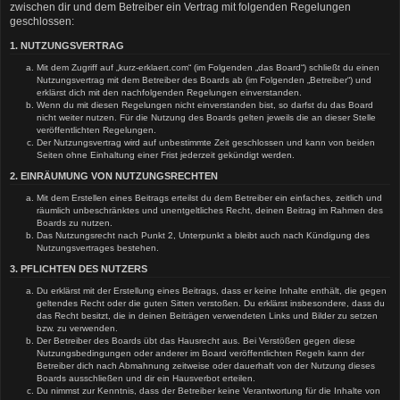
zwischen dir und dem Betreiber ein Vertrag mit folgenden Regelungen
geschlossen:
1. NUTZUNGSVERTRAG
Mit dem Zugriff auf „kurz-erklaert.com“ (im Folgenden „das Board“) schließt du einen
Nutzungsvertrag mit dem Betreiber des Boards ab (im Folgenden „Betreiber“) und
erklärst dich mit den nachfolgenden Regelungen einverstanden.
Wenn du mit diesen Regelungen nicht einverstanden bist, so darfst du das Board
nicht weiter nutzen. Für die Nutzung des Boards gelten jeweils die an dieser Stelle
veröffentlichten Regelungen.
Der Nutzungsvertrag wird auf unbestimmte Zeit geschlossen und kann von beiden
Seiten ohne Einhaltung einer Frist jederzeit gekündigt werden.
2. EINRÄUMUNG VON NUTZUNGSRECHTEN
Mit dem Erstellen eines Beitrags erteilst du dem Betreiber ein einfaches, zeitlich und
räumlich unbeschränktes und unentgeltliches Recht, deinen Beitrag im Rahmen des
Boards zu nutzen.
Das Nutzungsrecht nach Punkt 2, Unterpunkt a bleibt auch nach Kündigung des
Nutzungsvertrages bestehen.
3. PFLICHTEN DES NUTZERS
Du erklärst mit der Erstellung eines Beitrags, dass er keine Inhalte enthält, die gegen
geltendes Recht oder die guten Sitten verstoßen. Du erklärst insbesondere, dass du
das Recht besitzt, die in deinen Beiträgen verwendeten Links und Bilder zu setzen
bzw. zu verwenden.
Der Betreiber des Boards übt das Hausrecht aus. Bei Verstößen gegen diese
Nutzungsbedingungen oder anderer im Board veröffentlichten Regeln kann der
Betreiber dich nach Abmahnung zeitweise oder dauerhaft von der Nutzung dieses
Boards ausschließen und dir ein Hausverbot erteilen.
Du nimmst zur Kenntnis, dass der Betreiber keine Verantwortung für die Inhalte von