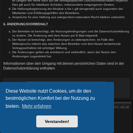
im Übrigen der Höhe nach auf die vertragstypischen Durchschnittsschäden begrenzt.
Dies gilt auch für mittelbare Schäden, insbesondere entgangenen Gewinn.
Die Haftungsbegrenzung der Absätze a bis c gilt sinngemäß auch zugunsten der
Mitarbeiter und Erfüllungsgehilfen des Betreibers.
Ansprüche für eine Haftung aus zwingendem nationalem Recht bleiben unberührt.
6. ÄNDERUNGSVORBEHALT
Der Betreiber ist berechtigt, die Nutzungsbedingungen und die Datenschutzerklärung
zu ändern. Die Änderung wird dem Nutzer per E-Mail mitgeteilt.
Der Nutzer ist berechtigt, den Änderungen zu widersprechen. Im Falle des
Widerspruchs erlischt das zwischen dem Betreiber und dem Nutzer bestehende
Vertragsverhältnis mit sofortiger Wirkung.
Die Änderungen gelten als anerkannt und verbindlich, wenn der Nutzer den
Änderungen zugestimmt hat.
Informationen über den Umgang mit deinen persönlichen Daten sind in der
Datenschutzerklärung enthalten.
Diese Website nutzt Cookies, um dir den
bestmöglichen Komfort bei der Nutzung zu
bieten.
Mehr erfahren
Foren-Übersicht
Alle Zeiten sind
UTC+02:00
Startseite
Alle Cookies löschen
Powered by
phpBB
® Forum Software © phpBB Limited
BlackBoard style phpBB® by
FanFanlaTuFlippe
Verstanden!
Deutsche Übersetzung durch
phpBB.de
Datenschutz
|
Nutzungsbedingungen