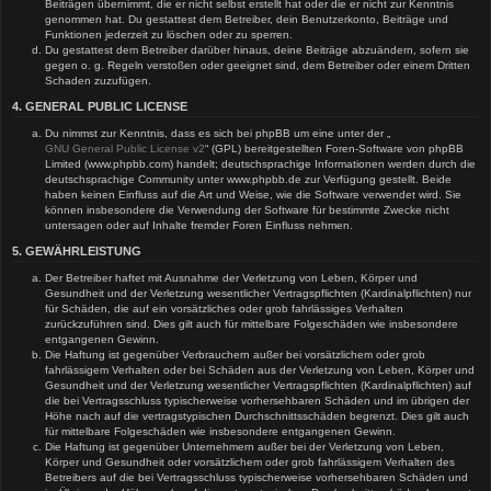
Beiträgen übernimmt, die er nicht selbst erstellt hat oder die er nicht zur Kenntnis
genommen hat. Du gestattest dem Betreiber, dein Benutzerkonto, Beiträge und
Funktionen jederzeit zu löschen oder zu sperren.
Du gestattest dem Betreiber darüber hinaus, deine Beiträge abzuändern, sofern sie
gegen o. g. Regeln verstoßen oder geeignet sind, dem Betreiber oder einem Dritten
Schaden zuzufügen.
4. GENERAL PUBLIC LICENSE
Du nimmst zur Kenntnis, dass es sich bei phpBB um eine unter der „
GNU General Public License v2
“ (GPL) bereitgestellten Foren-Software von phpBB
Limited (www.phpbb.com) handelt; deutschsprachige Informationen werden durch die
deutschsprachige Community unter www.phpbb.de zur Verfügung gestellt. Beide
haben keinen Einfluss auf die Art und Weise, wie die Software verwendet wird. Sie
können insbesondere die Verwendung der Software für bestimmte Zwecke nicht
untersagen oder auf Inhalte fremder Foren Einfluss nehmen.
5. GEWÄHRLEISTUNG
Der Betreiber haftet mit Ausnahme der Verletzung von Leben, Körper und
Gesundheit und der Verletzung wesentlicher Vertragspflichten (Kardinalpflichten) nur
für Schäden, die auf ein vorsätzliches oder grob fahrlässiges Verhalten
zurückzuführen sind. Dies gilt auch für mittelbare Folgeschäden wie insbesondere
entgangenen Gewinn.
Die Haftung ist gegenüber Verbrauchern außer bei vorsätzlichem oder grob
fahrlässigem Verhalten oder bei Schäden aus der Verletzung von Leben, Körper und
Gesundheit und der Verletzung wesentlicher Vertragspflichten (Kardinalpflichten) auf
die bei Vertragsschluss typischerweise vorhersehbaren Schäden und im übrigen der
Höhe nach auf die vertragstypischen Durchschnittsschäden begrenzt. Dies gilt auch
für mittelbare Folgeschäden wie insbesondere entgangenen Gewinn.
Die Haftung ist gegenüber Unternehmern außer bei der Verletzung von Leben,
Körper und Gesundheit oder vorsätzlichem oder grob fahrlässigem Verhalten des
Betreibers auf die bei Vertragsschluss typischerweise vorhersehbaren Schäden und