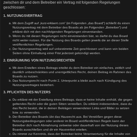
zwischen dir und dem Betreiber ein Vertrag mit folgenden Regelungen
geschlossen:
1. NUTZUNGSVERTRAG
Mit dem Zugriff auf „kurz-erklaert.com“ (im Folgenden „das Board“) schließt du einen
Nutzungsvertrag mit dem Betreiber des Boards ab (im Folgenden „Betreiber“) und
erklärst dich mit den nachfolgenden Regelungen einverstanden.
Wenn du mit diesen Regelungen nicht einverstanden bist, so darfst du das Board
nicht weiter nutzen. Für die Nutzung des Boards gelten jeweils die an dieser Stelle
veröffentlichten Regelungen.
Der Nutzungsvertrag wird auf unbestimmte Zeit geschlossen und kann von beiden
Seiten ohne Einhaltung einer Frist jederzeit gekündigt werden.
2. EINRÄUMUNG VON NUTZUNGSRECHTEN
Mit dem Erstellen eines Beitrags erteilst du dem Betreiber ein einfaches, zeitlich und
räumlich unbeschränktes und unentgeltliches Recht, deinen Beitrag im Rahmen des
Boards zu nutzen.
Das Nutzungsrecht nach Punkt 2, Unterpunkt a bleibt auch nach Kündigung des
Nutzungsvertrages bestehen.
3. PFLICHTEN DES NUTZERS
Du erklärst mit der Erstellung eines Beitrags, dass er keine Inhalte enthält, die gegen
geltendes Recht oder die guten Sitten verstoßen. Du erklärst insbesondere, dass du
das Recht besitzt, die in deinen Beiträgen verwendeten Links und Bilder zu setzen
bzw. zu verwenden.
Der Betreiber des Boards übt das Hausrecht aus. Bei Verstößen gegen diese
Nutzungsbedingungen oder anderer im Board veröffentlichten Regeln kann der
Betreiber dich nach Abmahnung zeitweise oder dauerhaft von der Nutzung dieses
Boards ausschließen und dir ein Hausverbot erteilen.
Du nimmst zur Kenntnis, dass der Betreiber keine Verantwortung für die Inhalte von