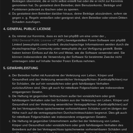
Beiträgen übernimmt, die er nicht selbst erstellt hat oder die er nicht zur Kenntnis
genommen hat. Du gestattest dem Betreiber, dein Benutzerkonto, Beiträge und
Funktionen jederzeit zu löschen oder zu sperren.
Du gestattest dem Betreiber darüber hinaus, deine Beiträge abzuändern, sofern sie
gegen o. g. Regeln verstoßen oder geeignet sind, dem Betreiber oder einem Dritten
Schaden zuzufügen.
4. GENERAL PUBLIC LICENSE
Du nimmst zur Kenntnis, dass es sich bei phpBB um eine unter der „
GNU General Public License v2
“ (GPL) bereitgestellten Foren-Software von phpBB
Limited (www.phpbb.com) handelt; deutschsprachige Informationen werden durch die
deutschsprachige Community unter www.phpbb.de zur Verfügung gestellt. Beide
haben keinen Einfluss auf die Art und Weise, wie die Software verwendet wird. Sie
können insbesondere die Verwendung der Software für bestimmte Zwecke nicht
untersagen oder auf Inhalte fremder Foren Einfluss nehmen.
5. GEWÄHRLEISTUNG
Der Betreiber haftet mit Ausnahme der Verletzung von Leben, Körper und
Gesundheit und der Verletzung wesentlicher Vertragspflichten (Kardinalpflichten) nur
für Schäden, die auf ein vorsätzliches oder grob fahrlässiges Verhalten
zurückzuführen sind. Dies gilt auch für mittelbare Folgeschäden wie insbesondere
entgangenen Gewinn.
Die Haftung ist gegenüber Verbrauchern außer bei vorsätzlichem oder grob
fahrlässigem Verhalten oder bei Schäden aus der Verletzung von Leben, Körper und
Gesundheit und der Verletzung wesentlicher Vertragspflichten (Kardinalpflichten) auf
die bei Vertragsschluss typischerweise vorhersehbaren Schäden und im übrigen der
Höhe nach auf die vertragstypischen Durchschnittsschäden begrenzt. Dies gilt auch
für mittelbare Folgeschäden wie insbesondere entgangenen Gewinn.
Die Haftung ist gegenüber Unternehmern außer bei der Verletzung von Leben,
Körper und Gesundheit oder vorsätzlichem oder grob fahrlässigem Verhalten des
Betreibers auf die bei Vertragsschluss typischerweise vorhersehbaren Schäden und