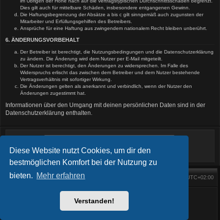
im Übrigen der Höhe nach auf die vertragstypischen Durchschnittsschäden begrenzt.
Dies gilt auch für mittelbare Schäden, insbesondere entgangenen Gewinn.
Die Haftungsbegrenzung der Absätze a bis c gilt sinngemäß auch zugunsten der
Mitarbeiter und Erfüllungsgehilfen des Betreibers.
Ansprüche für eine Haftung aus zwingendem nationalem Recht bleiben unberührt.
6. ÄNDERUNGSVORBEHALT
Der Betreiber ist berechtigt, die Nutzungsbedingungen und die Datenschutzerklärung
zu ändern. Die Änderung wird dem Nutzer per E-Mail mitgeteilt.
Der Nutzer ist berechtigt, den Änderungen zu widersprechen. Im Falle des
Widerspruchs erlischt das zwischen dem Betreiber und dem Nutzer bestehende
Vertragsverhältnis mit sofortiger Wirkung.
Die Änderungen gelten als anerkannt und verbindlich, wenn der Nutzer den
Änderungen zugestimmt hat.
Informationen über den Umgang mit deinen persönlichen Daten sind in der
Datenschutzerklärung enthalten.
Diese Website nutzt Cookies, um dir den
bestmöglichen Komfort bei der Nutzung zu
bieten.
Mehr erfahren
Foren-Übersicht
Alle Zeiten sind
UTC+02:00
Startseite
Alle Cookies löschen
Powered by
phpBB
® Forum Software © phpBB Limited
BlackBoard style phpBB® by
FanFanlaTuFlippe
Verstanden!
Deutsche Übersetzung durch
phpBB.de
Datenschutz
|
Nutzungsbedingungen