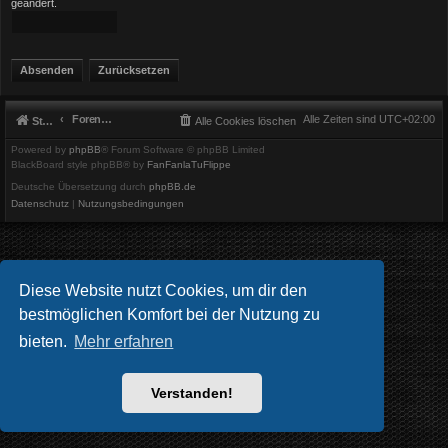
geändert.
Foren-Übersicht
Alle Zeiten sind
UTC+02:00
Startseite
Alle Cookies löschen
Powered by
phpBB
® Forum Software © phpBB Limited
BlackBoard style phpBB® by
FanFanlaTuFlippe
Deutsche Übersetzung durch
phpBB.de
Datenschutz
|
Nutzungsbedingungen
Diese Website nutzt Cookies, um dir den
bestmöglichen Komfort bei der Nutzung zu
bieten.
Mehr erfahren
Verstanden!