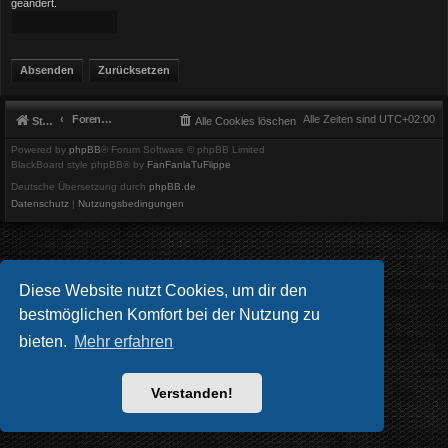
geändert.
Foren-Übersicht
Alle Zeiten sind
UTC+02:00
Startseite
Alle Cookies löschen
Powered by
phpBB
® Forum Software © phpBB Limited
BlackBoard style phpBB® by
FanFanlaTuFlippe
Deutsche Übersetzung durch
phpBB.de
Datenschutz
|
Nutzungsbedingungen
Diese Website nutzt Cookies, um dir den
bestmöglichen Komfort bei der Nutzung zu
bieten.
Mehr erfahren
Verstanden!